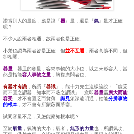
讚賞別人的量度，應是說『
器
』量，還是『
氣
』量才正確
呢？
不少人說兩者相通，故兩者也是正確。
小弟也認為兩者皆是正確，但
並不互通
，兩者意義不同，但
卻相關。
器量
，器皿的容量，容納事物的大小也，以之來形容人，當
然是指能
容人事物之量
，胸襟廣闊者也。
有器才有識
，所謂『
器識
』，熊十力先生這樣論說：「能受
而不匱之謂器，知本而不蔽之謂識」，意即
器量
需
廣大而
能
容受
，才不會匱乏而貧薄；
識見
須深遠明通，始能
分辨事物
的根本
，才不會有所蒙蔽而茅塞。
試問容量不足，又怎能察知根本呢？
至於
氣量
，氣魄的大小；氣者，
無形的力量
也，所謂氣功、