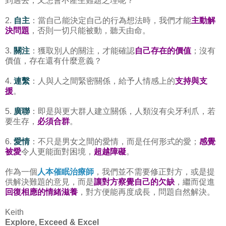
到過去，又怎會不產生難題之理呢？
2.
自主
：當自己能決定自己的行為想法時，我們才能
主動解
決問題
，否則一切只能被動，聽天由命。
3.
關注
：獲取別人的關注，才能確認
自己存在的價值
；沒有
價值，存在還有什麼意義？
4.
連繫
：人與人之間緊密關係，給予人情感上的
支持與支
援
。
5.
廣聯
：即是與更大群人建立關係，人類沒有尖
牙
利爪，若
要生存，
必須合群
。
6.
愛情
：不只是男女之間的愛情，而是任何形式的愛；
感覺
被愛
令人更能面對困境，
超越障礙
。
作為一個
人本催眠治療師
，我們並不需要修正對方，或是提
供解決難題的意見，而是
讓對方察覺自己的欠缺
，繼而促進
回復相應的情緒滋養
，對方便能再度成長，問題自然解決。
Keith
Explore, Exceed & Excel