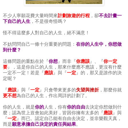
不少人寧願花費大量時間來
計劃旅遊的行程
，卻
不去計畫一
下自己的人生
，不是很奇怪嗎？
怪不得這麼多人對自己的人生，絕不滿意！
不妨問問自己一條十分重要的問題：
在你的人生中，你想做
到什麼？
這條問題的重點在於『
你想
』而非『
你應該
』、『
你一定
要
』，這是你自己的人生，那來什麼應不應該，更沒有什麼
一定不一定！若是『
應該
』與『
一定
』的，那又是誰作的決
定呢？
『
應該
』與『
一定
』只會帶來更多的
失望與挫折
，那麼你就
更不想
為自己的人生，作出周詳的計劃了。
你的人生，就是
你的
人生，你有
你的自由
去決定你想做到什
麼；認為世上豈會如此美好，皆因你擁有太多的『
應該
』與
『
一定
』而已。認定自己能有自由去決定，並非樂觀天真，
而是
願意承擔自己決定的責任與結果
。