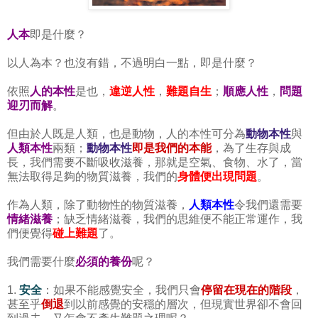
人本
即是什麼？
以人為本？也沒有錯，不過明白一點，即是什麼？
依照
人的本性
是也，
違逆人性
，
難題自生
；
順應人性
，
問題
迎刃而解
。
但由於人既是人類，也是動物，人的本性可分為
動物本性
與
人類本性
兩類；
動物本性
即是我們的本能
，為了生存與成
長，我們需要不斷吸收滋養，那就是空氣、食物、水了，當
無法取得足夠的物質滋養，我們的
身體便出現問題
。
作為人類，除了動物性的物質滋養，
人類本性
令我們還需要
情緒滋養
；缺乏情緒滋養，我們的思維便不能正常運作，我
們便覺得
碰上難題
了。
我們需要什麼
必須的養份
呢？
1.
安全
：如果不能感覺安全，我們只會
停留在現在的階段
，
甚至乎
倒退
到以前感覺的安穩的層次，但現實世界卻不會回