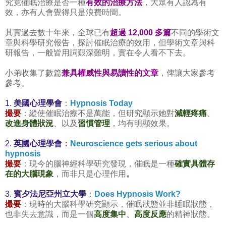
究竟催眠治療是否一種
有效的治療方法
，大眾有人認為有
效，亦有人會覺得只是浪費時間。
其實過去數十年來，全球已有
超過 12,000 多篇
不同的學術文
章與科學研究報告，探討催眠治療的效用，但學術文章與科
研報告，一般皆用詞艱深難明，實在令人看不下去。
小弟收集了數篇
兼具權威性與易讀性的文章
，俾讓大家參考
參考。
1.
美國心理學會
：
Hypnosis Today
撮要
：縱使催眠治療不是萬能，但研究顯示她對
減輕疼痛
、
改進身體狀況
、以及
習慣管理
，均有明顯效果。
2.
英國心理學會
：
Neuroscience gets serious about
hypnosis
撮要
：現今的腦神經科學研究發現，催眠是一種
確實具體存
在的大腦現象
，而非只是心理作用
。
3.
賓夕法尼亞州立大學
：
Does Hypnosis Work?
撮要
：現時的大腦科學研究顯示，催眠狀態並非睡眠狀態，
也非失去意識，而是一個
高度集中
、
高度反應
的精神狀態。