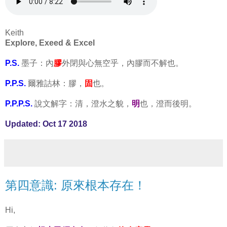
Keith
Explore, Exeed & Excel
P.S.
墨子：內
膠
外閉與心無空乎，內膠而不解也。
P.P.S.
爾雅詁林：膠，
固
也。
P.P.P.S.
說文解字：清，澄水之貌，
明
也，澄而後明。
Updated: Oct 17 2018
第四意識: 原來根本存在！
Hi,