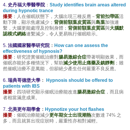
4.
史丹福大學醫學院
：
Study identifies brain areas altered
during hypnotic trance
撮要
：人在催眠狀態下，大腦出現三種反應－
背前扣帶區
活
動下降，顯示焦慮減少；
背側前額葉皮質區
與
島葉
加強連
繫，大腦更能處理及控制身體；
背側前額葉皮質區
與
大腦默
認模式網絡
連繫減少，令人更易執行催眠暗示。
5.
法國國家醫學研究院
：
How can one assess the
effectiveness of hypnosis?
撮要
：研究證實催眠治療對
腸易激綜合症
帶著明顯效果，而
催眠亦能於多種情況下，幫助
減少使用止痛藥及鎮靜劑
；雖
然催眠治療不是萬能，但卻絕少產生任何嚴重不良反應。
6.
瑞典哥德堡大學
：
Hypnosis should be offered to
patients with IBS
撮要
：四項研究顯示催眠治療能改進
腸易激綜合症
，而且病
者相當滿意成果。
7.
北美更年期學會
：
Hypnotize your hot flashes
撮要
：催眠治療能減少
更年期女士出現潮熱
次數達 74% 之
多，而且就算出現症狀時，嚴重性亦相對減輕。