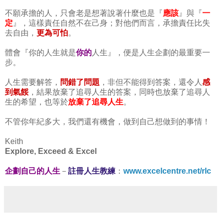
不願承擔的人，只會老是想著說著什麼也是『
應該
』與『
一
定
』，這樣責任自然不在己身；對他們而言，承擔責任比失
去自由，
更為可怕
。
體會『
你的人生就是
你的
人生』，便是人生企劃的最重要一
步。
人生需要解答，
問錯了問題
，非但不能得到答案，還令人
感
到
氣餒
，結果放棄了追尋人生的答案，同時也放棄了追尋人
生的希望，也等於
放棄了追尋人生
。
不管你年紀多大，我們還有機會，做到自己想做到的事情！
Keith
Explore, Exceed & Excel
企劃自己的人生
－
註冊人生教練
：
www.excelcentre.net/rlc