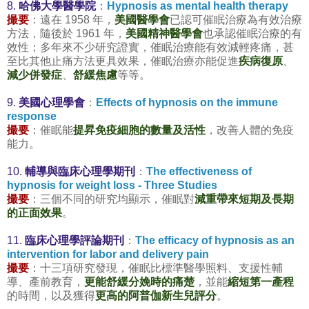
8.
哈佛大學醫學院
：
Hypnosis as mental health therapy
撮要
：遠在 1958 年，
美國醫學會
已認可催眠治療為有效治療
方法，隨後於 1961 年，
美國精神醫學會
也承認催眠治療的有
效性；多年來不少研究證實，催眠治療能有效減輕疼痛，甚
至比其他止痛方法更具效果，催眠治療亦能促進
疾病復原
、
減少併發症
、
舒緩焦慮
等等。
9.
美國心理學會
：
Effects of hypnosis on the immune
response
撮要
：催眠能
提昇免疫細胞的數量及活性
，改善人體的免疫
能力。
10.
輔導與臨床心理學期刊
：
The effectiveness of
hypnosis for weight loss - Three Studies
撮要
：三個不同的研究均顯示，催眠對
減重帶來短期及長期
的正面效果
。
11.
臨床心理學評論期刊
：
The efficacy of hypnosis as an
intervention for labor and delivery pain
撮要
：十三項研究發現，催眠比標準醫學照料、支援性輔
導、產前教育，
更能舒緩分娩時的痛楚
，並能
縮短第一產程
的時間，以及獲得
更高的阿普伽新生兒評分
。