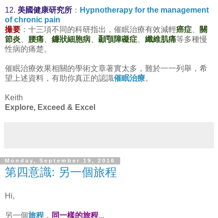
12.
美國健康研究所
：
Hypnotherapy for the management
of chronic pain
撮要
：十三項不同的科研指出，催眠治療有效減輕
癌症
、
關
節炎
、
腰痛
、
鐮狀細胞病
、
顳顎障礙症
、
纖維肌痛
等多種慢
性病的痛楚。
催眠治療效果相關的學術文章著實太多，難於一一列舉，希
望上述資料，有助你真正的認識
催眠治療
。
Keith
Explore, Exceed & Excel
Monday, September 19, 2016
第四意識: 另一個旅程
Hi,
另一個
旅程
，
同一樣的旅程
...