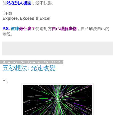
能
站在別人後面
，最不快樂。
Keith
Explore, Exceed & Excel
P.S.
教練
做什麼？
促進對方
自己理解事物
，自己解決自己的
難題。
Monday, September 05, 2016
五秒想法: 光速改變
Hi,