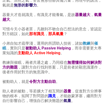
正氣、浩然之氣，全皆無形但卻具備力量；用現今的講法，
氣就是
無形的影響力
。
器量大才造就識見，有識見才能養氣，是故
器量越大
，
氣量
越大
。
可惜今天小器者眾，凡聽到不吻合自己想法的意念，皆認定
對方錯誤，如此
那有識見
，
那具氣量
？
小弟自知才疏學淺，運用的所謂助人技術，諸如
教練
與
催
眠
，實則只是
被動助人 Passive Helping
，而非需要更大專
業知識的
主動助人 Active Helping
。
教練與催眠，兩者共通之處，乃同樣也
無需懂得如何解決對
方的難題
，讓對方自行找到答案，只是前者於顯意識運作，
後者作用於對方的無意識中。
被動助人，就是
令對方主動自助
。
助人者的被動，等若擴大了相互間的
器量
，促進對方分辨事
物的根本，拓闊了對問題的
識見
，才能啟蒙茅塞，繼而對方
自行影響自己，增強自己解決難題的
氣量
。