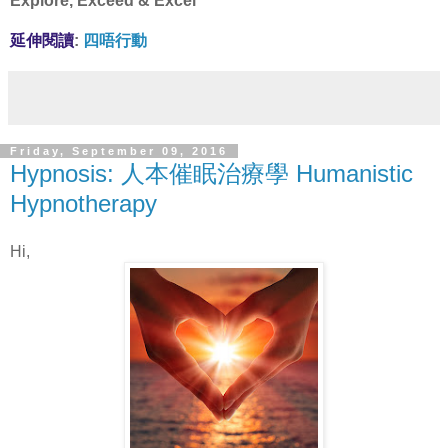
Explore, Exceed & Excel
延伸閱讀
:
四唔行動
Friday, September 09, 2016
Hypnosis: 人本催眠治療學 Humanistic
Hypnotherapy
Hi,