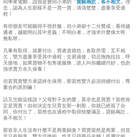
同學來電郵，說很是贊同小弟的『
貨銀兩訖，各不相欠
』理
念，認為人生那樣不是一買一賣，清清楚楚，盡量享受過
程！
有些朋友可能聽得不很舒服，但小弟卻十二分贊成；看得越
通者，越能明白其中意義；不明白者，才強求什麼偉大呀、
無私呀...
凡事有取得，就要付出，買者道德也；各取所需，互不相
欠，雙方盡量享受其中過程；交易過後，切忌拖拖拉拉，呼
天搶地，如果貨物不包售後服務，誰人叫你繼續付鈔，也勿
強求賣方永久保養！
但若買賣雙方承諾終生保用，那當然雙方必須持續付出，尊
重合約原則嘛！
話又怎能這樣說？父母對子女的愛，莫非也是買賣？當然肯
定是買賣！由你決定生兒育女那一剎那，你就已經簽了合
同，你付出了，當然也在過程中取得快樂滿足，貸銀兩訖，
各不相欠！
那豈非人生沒有什麼不是商業銅臭？買賣當然是商業，但並
非只有銅臭，雙方交換的，也非只得商品金錢！低層次的，