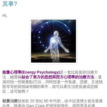
其事?
Hi,
能量心理學(Energy Psychology)
是一套比較新的治療方
法，她聲稱
結合了東方的思想與西方心理學的治療方法
；通
過叩拍一些能量點/穴位，同時想著一件焦慮、恐懼、又或憤
怒等等的與情緒有關的事件，就可以產生治愈焦慮或恐懼
症，這可能嗎？
能量治療
技術於 20 世紀 80 年代初，由卡拉漢博士首先發展
出來，隨著由 Gary Craig 把原技術簡化，因而普及起來。