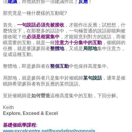
項
建議
，而他就對那一項建議作出了
反應
！
那究竟是一種什麼樣的互動呢?
首先，
一句說話必須先被接收
，才能作出反應；試想想，什
麼情況下，在那麼多的話語中，一句極普通的說話卻能夠被
接收呢？他
必須是相當集中
，才能留意到對方的說話，而催
眠需要的互動，就是一種
注意力十分集中的互動
，催眠師的
任務，就是要讓參與者
整體地
，又或是
局部地
集中注意力，
促成這種互動。
整體地，即是參與者在
整個互動
中也保持高度集中。
局部地，就是參與者只是集中於催眠師
某句說話
，通常是催
眠師希望參與者有所反應的某些說話。
至於催眠師是
如何營造
這種高度集中的互動，下回分解。
Keith
Explore, Exceed & Excel
基礎催眠學課程
:
www.excelcentre.net/foundationhypnosis