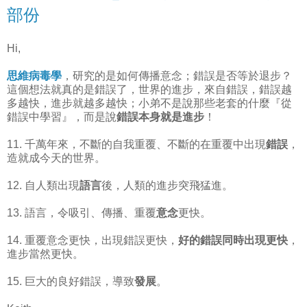
部份
Hi,
思維病毒學
，研究的是如何傳播意念；錯誤是否等於退步？
這個想法就真的是錯誤了，世界的進步，來自錯誤，錯誤越
多越快，進步就越多越快；小弟不是說那些老套的什麼『從
錯誤中學習』，而是說
錯誤本身就是進步
！
11. 千萬年來，不斷的自我重覆、不斷的在重覆中出現
錯誤
，
造就成今天的世界。
12. 自人類出現
語言
後，人類的進步突飛猛進。
13. 語言，令吸引、傳播、重覆
意念
更快。
14. 重覆意念更快，出現錯誤更快，
好的錯誤同時出現更快
，
進步當然更快。
15. 巨大的良好錯誤，導致
發展
。