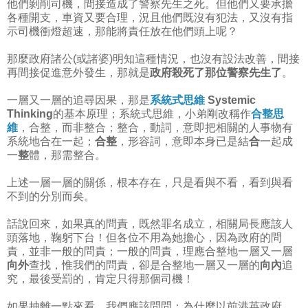
他們剝削司機，間接造成了警察先生之死。但他們又要承擔
各種開支，車資又要合理，況且他們既沒有犯法，又沒有指
示司機衝燈超速，那能將責任放在他們頭上呢？
那麼政府諸公(或諸婆)明知這種情況，也沒有設法改善，間接
再間接促進意外發生，那就是
政府殺死了那位警察先生了
。
一層又一層的追尋因果，那是
系統式思維
Systemic
Thinking
的基本原理；系統式思維，小弟剛改稱作
合整思
維
，合整，而非整合；整合，動詞，意即把相關的人事物有
系統地合在一起；
合整
，形容詞，意即本身已是結
合
一起成
一
整
體，那需整合。
上述一層一層的關係，根本存在，只是看與不看，看到與看
不到的分別而矣。
話說回來，如果真的問責，既然罪名成立，相關局長應該人
頭落地，鞠躬下台！但各位不用為她擔心，因為政府的問
責，並非一般的問責；一般的問責，理應合整地一層又一層
向外
查找，惟我們的問責，卻是合整地一層又一層的
向內
追
究，最後受罰的，肯定只得那個司機！
如果抽離一點來看，我們應該問問：為什麼以前港英政府，