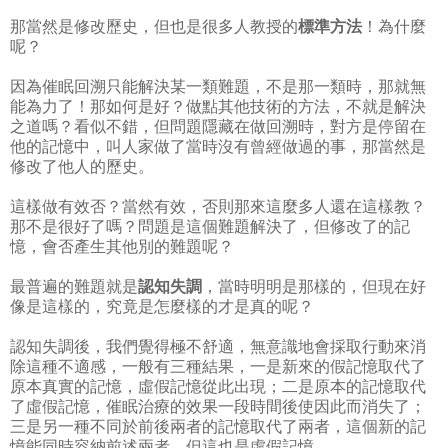
那當然是修改歷史，但也是很多人教授的
標準方法
！為什麼
呢？
因為催眠回溯只能解決某一類難題，不是那一類時，那就無
能為力了！那如何是好？做點其他技術的方法，不就是解決
之道嗎？看似不錯，但問題隱藏在做回溯時，對方是停留在
他的記憶中，叫人家做了當時沒有曾經做過的事，那當然是
修改了他人的歷史。
這樣做有效否？當然有效，否則那來這麼多人還在這樣教？
那不是很好了嗎？問題是這個難題解決了，但修改了的記
憶，會否產生其他別的難題呢？
最普遍的難題就是
認知失調
，當時明明是那樣的，但現在好
像是這樣的，究竟是怎麼樣的才是真的呢？
認知失調後，我們覺得極不舒適，無意識地會採取行動來消
除這種不適感，一般有三種結果，一是新來的假記憶取代了
原本真實的記憶，虛假記憶從此出現；二是原本的記憶取代
了虛假記憶，催眠治療的效果一段時間後使因此而消失了；
三是另一種不同於前後兩者的記憶取代了兩者，這個新的記
憶能同時容納前述兩者，但這也是虛假記憶。