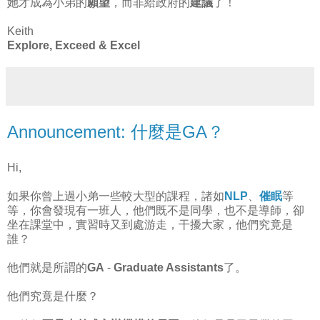
她才成為小弟的
願望
，而非給政府的
建議
了！
Keith
Explore, Exceed & Excel
Announcement: 什麼是GA？
Hi,
如果你曾上過小弟一些較大型的課程，諸如
NLP
、
催眠
等
等，你會發現有一班人，他們既不是同學，也不是導師，卻
坐在課堂中，實習時又到處游走，干擾大家，他們究竟是
誰？
他們就是所謂的
GA
-
Graduate Assistants
了。
他們究竟是什麼？