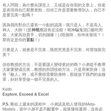
有人問我：為什麼在課堂上，又或是在你寫的文章上，你老
是表現得自己那麼差勁，但你工作是需要教導別人，自己不
是要完美一點嗎？
因為我尚對自己還有一小點的認識－我只是人，不是高人、
神人、大師！(是
神棍
應該肯定沒錯！呃神騙鬼混口飯吃而
矣，大家高抬貴手，切勿踢爆！) (唔係啩，你仲未發現？！
那肯定是你的
盲點
！)
只要是人，就會是不完美，既然究竟是不完美，何需強裝完
美？
但你教授的方法，不是要讓人變得更好的嗎？小弟從不教導
大家要變成完美，教授的所謂技術方法，只是用來防身；沒
有『敵人』時，或不覺得需要防身時，那就放下我們的金鐘
罩，好好享受做一個不完美的人。
Keith
Explore, Exceed & Excel
P.S.
剛在上週末的課程中，小弟談及助人發現的Meta-
Models，當中小弟不是不斷重申，就算懂得運用，沒有必