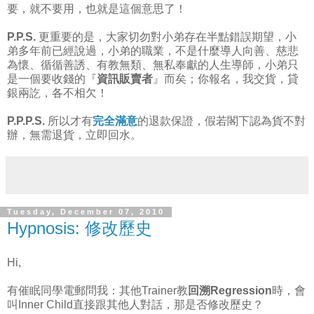
要，就不要用，也就是這個意思了！
P.P.S.
更重要的是，大家切勿對小弟存在半點錯誤期望，小
弟多年前已經說過，小弟的職業，不是什麼導人向善、慈悲
為懷、循循善誘、有教無類、無私奉獻的人生導師，小弟只
是一個要收錢的『
資訊販賣者
』而矣；你報名，我交貨，貸
銀兩訖，各不相欠！
P.P.P.S.
所以才有
完全滿意
的退款保證，假若閣下認為貨不對
辦，無需退貨，立即回水。
Tuesday, December 07, 2010
Hypnosis: 修改歷史
Hi,
有催眠同學電郵問我：其他Trainer教
回溯Regression
時，會
叫Inner Child直接跟其他人對話，那是否修改歷史？