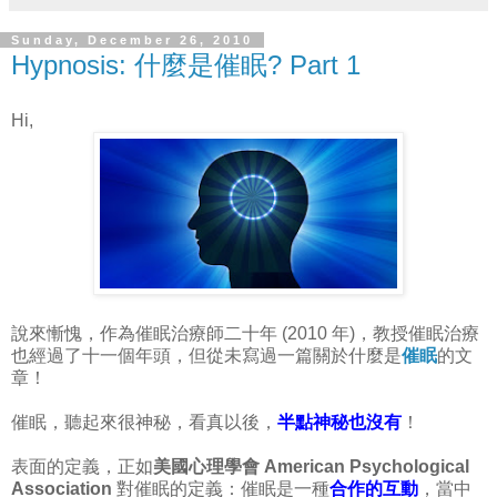
Sunday, December 26, 2010
Hypnosis: 什麼是催眠? Part 1
Hi,
說來慚愧，作為催眠治療師二十年 (2010 年)，教授催眠治療
也經過了十一個年頭，但從未寫過一篇關於什麼是
催眠
的文
章！
催眠，聽起來很神秘，看真以後，
半點神秘也沒有
！
表面的定義，正如
美國心理學會 American Psychological
Association
對催眠的定義：催眠是一種
合作的互動
，當中