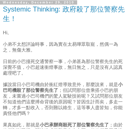
Wednesday, December 29, 2010
Systemic Thinking: 政府殺了那位警察先
生！
Hi,
小弟不太想評論時事，因為實在太易嘩眾取寵，然偶一為
之，無傷大雅。
日前的小巴撞死交通警察一事，小弟甚為那位警察先生的死
深覺不值，小巴超速衝燈事故，無日無之，只是沒有人認真
處理吧了。
據說當日小巴司機由於衝紅燈導致意外，那麼說來，就是
小
巴司機殺了那位警察先生了
；但試問那位曾乘搭小巴的朋
友，未嘗過小巴司機們的驚人駕駛技術呢？又試問那位朋友
不知道他們這麼搏命背後的原因呢？皆因生計而矣，多走一
轉，才多一點收入，否則難以維生，這等事人盡皆知，你能
責怪他們嗎？
果真如此，那就是
小巴承辦商殺死了那位警察先生了
；由於