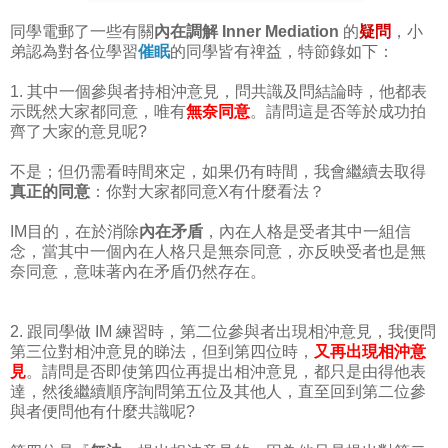
同學電郵了一些有關
內在調解 Inner Mediation
的
疑問
，小
弟認為對各位學習
催眠
的同學皆有禆益，特節錄如下：
1. 其中一個參與者持相沖意見，問共識及問結論時，他都表
示既然大家都同意，唯有
無奈同意
。請問這是否等於成功拍
齊了大家的意見呢?
不是；但仍需看時間來定，如果仍有時間，我會繼續去取得
真正的同意
：你對大家都同意X有什麼看法？
IM目的，在於消除
內在矛盾
，內在人格是受者其中一組信
念，當其中一個內在人格只是無奈同意，亦反映受者也是無
奈同意，意味著內在矛盾仍然存在。
2. 跟同學做 IM 練習時，第二位參與者出現相沖意見，我便問
第三位對相沖意見的睇法，但到第四位時，
又再出現相沖意
見
。請問是否即使第四位再提出相沖意見，都只是由得他表
達，然後繼續順序詢問第五位及其他人，直至回到第二位參
與者便問他有什麼共識呢?