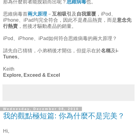
那為什麼前者能脫穎而出呢？
思維病毒
也。
思維病毒首
兩大原理
－
互相吸引
及
自我重覆
，iPod、
iPhone、iPad均完全符合，因此不是產品熱賣，而是
意念先
行熱賣
，然後才驅動產品的銷量。
iPod、iPhone、iPad如何符合思維病毒的兩大原理？
請先自己猜猜，小弟稍後才開估，但提示在於
名稱
及
i-
Tunes
。
Keith
Explore, Exceed & Excel
Wednesday, December 08, 2010
我的觀點極短篇: 你為什麼不是完美？
Hi,