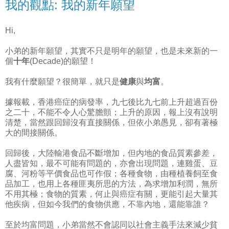
我的觀點: 我的新年願望
Hi,
小弟的新年願望，其實不只是明年的願望，也是未來新的一
個
十年
(Decade)的願望！
我有什麼願望？很簡單，就只是
健康
與
均富
。
據報載，香港癌症的病發率，九七後比九七前上升超過百份
之二十，不能不令人心驚膽顫；上升的原因，報上沒有說明
清楚，當然跟回歸沒有直接關係，但依小弟愚見，卻有著極
大的間接關係。
回歸後，大陸輸港食品不斷增加，但內地的食品質素參差，
人盡皆知，最不可能有問題的，亦會出現問題，連雞蛋、豆
腐、河粉等平價食品也可作假；各種食物，由種植養飼至食
品加工，也用上各種匪夷所思的方法，為求增加利潤，無所
不用其極；食物的質素，何止與癌症有關，更能引起大量其
他疾病，但如今我們的食物供應，不靠內地，還能靠誰？
至於均富問題，小弟當然不會認同以社會主義手法來減少貧