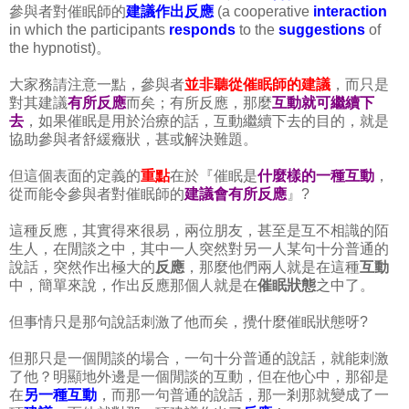
參與者對催眠師的
建議作出反應
(a cooperative
interaction
in which the participants
responds
to the
suggestions
of
the hypnotist)。
大家務請注意一點，參與者
並非聽從催眠師的建議
，而只是
對其建議
有所反應
而矣；有所反應，那麼
互動就可繼續下
去
，如果催眠是用於治療的話，互動繼續下去的目的，就是
協助參與者舒緩癥狀，甚或解決難題。
但這個表面的定義的
重點
在於『催眠是
什麼樣的一種互動
，
從而能令參與者對催眠師的
建議會有所反應
』?
這種反應，其實得來很易，兩位朋友，甚至是互不相識的陌
生人，在閒談之中，其中一人突然對另一人某句十分普通的
說話，突然作出極大的
反應
，那麼他們兩人就是在這種
互動
中，簡單來說，作出反應那個人就是在
催眠狀態
之中了。
但事情只是那句說話刺激了他而矣，攪什麼催眠狀態呀?
但那只是一個閒談的場合，一句十分普通的說話，就能刺激
了他？明顯地外邊是一個閒談的互動，但在他心中，那卻是
在
另一種互動
，而那一句普通的說話，那一剎那就變成了一