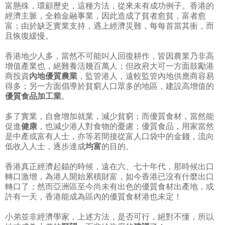
富懸殊，環顧歷史，這種方法，從來未有成功例子。香港的
經濟主脈，全賴金融事業，因此造成了貧者愈貧，富者愈
富；由於缺乏實業支持，遇上經濟災難，每每首當其衝，而
且恢復緩慢。
香港地少人多，當然不可能叫人回復耕作，皆因農業乃非高
增值產業也，絕難養活幾百萬人；但政府大可一方面鼓勵港
商投資
內地優質農業
，監管港人，遠較監管內地供應商容易
得多；另一方面倡導於貧窮人口眾多的地區，建設高增值的
優質食品加工業
。
多了實業，自會增加就業，減少貧窮；而優質食材，當然能
促進
健康
，也減少港人對食物的憂慮；優質食品，用家當然
是中產或富有人士，亦等若間接從富人口袋中的金錢，流向
低收入人士，逐步達成
均富
的目的。
香港真正經濟起錨的時候，遠在六、七十年代，那時候出口
轉口激增，為港人開始累積財富，如今香港已沒有什麼出口
轉口了；然而亞洲區至今尚未有出色的優質食材出產地，或
許有一天，香港能成為區內的優質食材港也未定！
小弟並非經濟學家，上述方法，是否可行，絕對不懂，所以