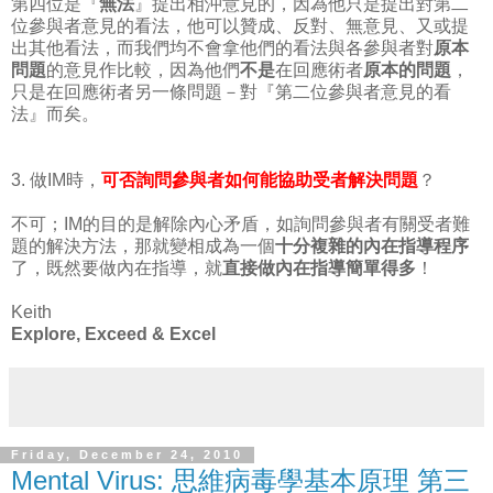
第四位是『
無法
』提出相沖意見的，因為他只是提出對第二
位參與者意見的看法，他可以贊成、反對、無意見、又或提
出其他看法，而我們均不會拿他們的看法與各參與者對
原本
問題
的意見作比較，因為他們
不是
在回應術者
原本的問題
，
只是在回應術者另一條問題－對『第二位參與者意見的看
法』而矣。
3. 做IM時，
可否詢問參與者如何能協助受者解決問題
？
不可；IM的目的是解除內心矛盾，如詢問參與者有關受者難
題的解決方法，那就變相成為一個
十分複雜的內在指導程序
了，既然要做內在指導，就
直接做內在指導簡單得多
！
Keith
Explore, Exceed & Excel
Friday, December 24, 2010
Mental Virus: 思維病毒學基本原理 第三