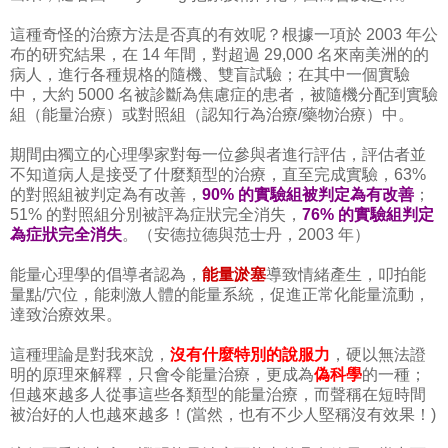
這種奇怪的治療方法是否真的有效呢？根據一項於 2003 年公
布的研究結果，在 14 年間，對超過 29,000 名來南美洲的的
病人，進行各種規格的隨機、雙盲試驗；在其中一個實驗
中，大約 5000 名被診斷為焦慮症的患者，被隨機分配到實驗
組（能量治療）或對照組（認知行為治療/藥物治療）中。
期間由獨立的心理學家對每一位參與者進行評估，評估者並
不知道病人是接受了什麼類型的治療，直至完成實驗，63%
的對照組被判定為有改善，
90% 的實驗組被判定為有改善
；
51% 的對照組分別被評為症狀完全消失，
76% 的實驗組判定
為症狀完全消失
。（安德拉德與范士丹，2003 年）
能量心理學的倡導者認為，
能量淤塞
導致情緒產生，叩拍能
量點/穴位，能刺激人體的能量系統，促進正常化能量流動，
達致治療效果。
這種理論是對我來說，
沒有什麼特別的說服力
，硬以無法證
明的原理來解釋，只會令能量治療，更成為
偽科學
的一種；
但越來越多人從事這些各類型的能量治療，而聲稱在短時間
被治好的人也越來越多！(當然，也有不少人堅稱沒有效果！)