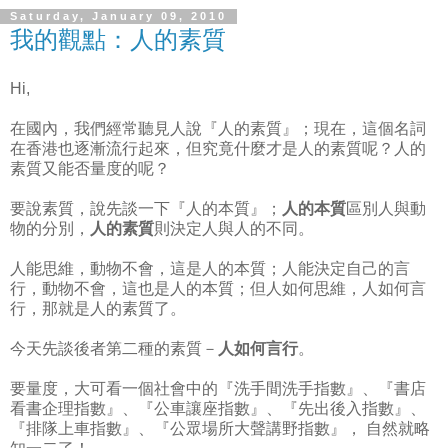
Saturday, January 09, 2010
我的觀點：人的素質
Hi,
在國內，我們經常聽見人說『人的素質』；現在，這個名詞
在香港也逐漸流行起來，但究竟什麼才是人的素質呢？人的
素質又能否量度的呢？
要說素質，說先談一下『人的本質』；
人的本質
區別人與動
物的分別，
人的素質
則決定人與人的不同。
人能思維，動物不會，這是人的本質；人能決定自己的言
行，動物不會，這也是人的本質；但人如何思維，人如何言
行，那就是人的素質了。
今天先談後者第二種的素質－
人如何言行
。
要量度，大可看一個社會中的『洗手間洗手指數』、『書店
看書企理指數』、『公車讓座指數』、『先出後入指數』、
『排隊上車指數』、『公眾場所大聲講野指數』， 自然就略