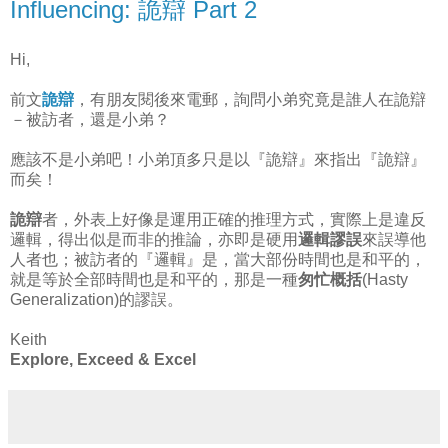
Influencing: 詭辯 Part 2
Hi,
前文
詭辯
，有朋友閱後來電郵，詢問小弟究竟是誰人在詭辯
－被訪者，還是小弟？
應該不是小弟吧！小弟頂多只是以『詭辯』來指出『詭辯』
而矣！
詭辯
者，外表上好像是運用正確的推理方式，實際上是違反
邏輯，得出似是而非的推論，亦即是硬用
邏輯謬誤
來誤導他
人者也；被訪者的『邏輯』是，當大部份時間也是和平的，
就是等於全部時間也是和平的，那是一種
匆忙概括
(Hasty
Generalization)的謬誤。
Keith
Explore, Exceed & Excel