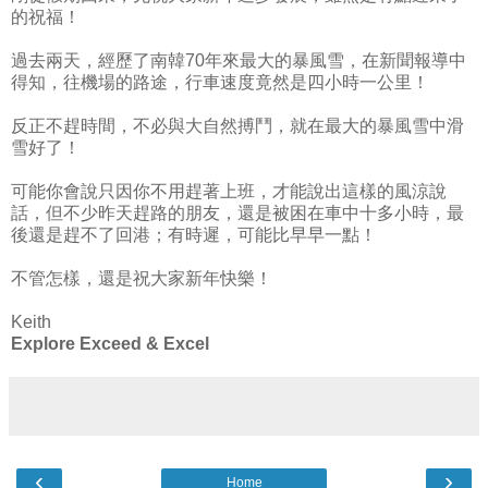
的祝福！
過去兩天，經歷了南韓70年來最大的暴風雪，在新聞報導中
得知，往機場的路途，行車速度竟然是四小時一公里！
反正不趕時間，不必與大自然搏鬥，就在最大的暴風雪中滑
雪好了！
可能你會說只因你不用趕著上班，才能說出這樣的風涼說
話，但不少昨天趕路的朋友，還是被困在車中十多小時，最
後還是趕不了回港；有時遲，可能比早早一點！
不管怎樣，還是祝大家新年快樂！
Keith
Explore Exceed & Excel
‹
›
Home