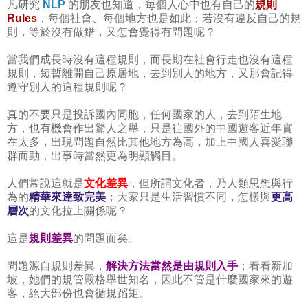
凡研究
NLP
的朋友也知道，每個人心中也有自己的
規則
Rules
，每個社會、每個地方也是如此；若沒有違反自己的規
則，等於沒有做錯，又怎會覺得有問題呢？
當我們成長時沒有這種規則，而長期在社會行走也沒有這種
規則，短暫離開自己原居地，去到別人的地方，又那會記得
遵守別人的這種規則呢？
真的不要只是投訴國內同胞，任何國家的人，去到陌生地
方，也有機會作出驚人之舉，只是往國外的中國遊客近年實
在太多，出現問題自然比其他地方為高，加上中國人喜愛聯
群而動，出事時當然更為明顯觸目。
人們常說這就是
文化差異
，但所謂文化者，乃人類思想與行
為的
精華來達致完美
；大家只是生活習慣不同，怎樣與
更高
層次
的文化拉上關係呢？
這是
規則差異
的問題而矣。
問題源自規則差異，
解決方法當然是由規則入手
；看看新加
坡，她們的規管嚴格舉世知名，因此不管是什麼國家來的遊
客，絕大部份也會循規蹈矩。