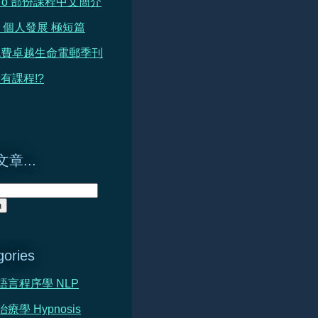
h To 部份課程中文簡介
 篇 個人發展 極短篇
免費卓越生命電郵季刊
有課程!?
章...
gories
心語言程序學 NLP
治療學 Hypnosis