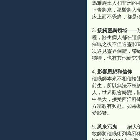
馬雅族土人和非洲的
卜告將來，巫醫將人
床上而不覺痛，都是
3.
接觸靈異領域
——
程，醫生病人都在這
催眠之後不但通靈和
次遇見靈界個體，帶
獨特，也有其他研究
4.
影響思想和信仰
—
催眠師本來不相信輪
前生，所以無法不檢
人，世界觀會轉變，
中長大，接受西洋科
方宗教有興趣。如果
受影響。
5.
惹來污鬼
——絕大
牧師將催眠術列為邪