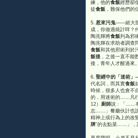
練，他的
食飯
經歷卻
徒
食飯
，難保他們的
5.
惹來污鬼
——絕大
成，你做過統計咩？
陶兆輝將
食飯
列為邪
陶兆輝在求助者調查
食飯
和其他邪術列於
飯後
，之後一直不能
後，青年人才醒過來
6.
聖經中的「迷術」
代名詞，而其實
食飯
時候，很多人也會不
的，用迷術的……凡行
12）
廚師
說﹕「……
志……」餐廳伙計也說
精神上或行為上的改
牌
"的去點菜……」
再度聲明，小弟不是