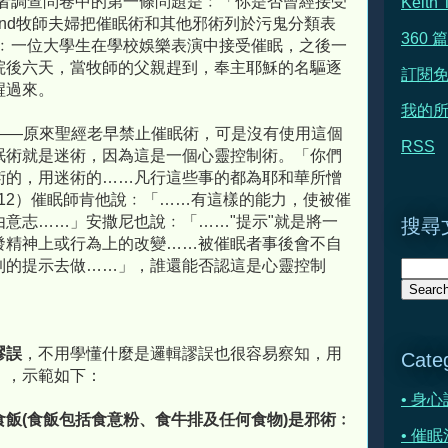
on在求助者調查問卷中的第一條問題是﹕「你是否曾經接受
Keit
ond牧師夫婦把催眠術和其他邪術列於污鬼分類表
360
案﹕一位大學生在學校娛樂表演中接受催眠，之後一
院後六天，當牧師的父親趕到，奉主耶穌的名驅逐
訂閱
醒過來。
我的所
——原來聖經老早禁止催眠術，可是沒有使用這個
RSS
眠術就是迷術，因為這是一個心靈控制術。「你們
術的，用迷術的……凡行這些事的都為耶和華所憎
-12）催眠師肯他說﹕「……有這樣的能力，使被催
意志……」安撒尼也說﹕「……"提示"就是將一
搜尋文
發精神上或行為上的改變……被催眠者事後會不自
到的提示去做……」，誰還能否認這是心靈控制
謬誤
，不用學懂什麼是邏輯謬誤也很容易察知，用
Cate
』，示範如下：
• 身
飯(食飯包括食意粉、食牛排及任何食物)是邪術﹕
• 催眠