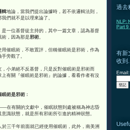
過去
邏輯
地論，當我們提出論據時，若不依邏輯法則，
那我們就不是以理來論了。
NLP: N
Part 9
，是一位基督徒主持的，其中一篇文章，認為基督
眠術，因為那是
邪術
。
使用催眠術，不敢置評，但稱催眠術是邪術，作為
有新
袖手旁觀了。
收到.
友，小弟絕不反基督，只是反對催眠術是邪術而
Email:
章上有關『催眠術是邪術』的論據，看看作者有沒
催眠術是邪術﹕
——在有關的文獻中，催眠狀態到處被稱為神志昏
異意識狀態，就是所有邪術所引進的精神狀態。
Usefu
人於三千年前面就已經使用催眠術，此外，南美洲