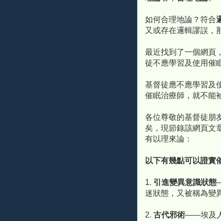
如何合理地論？符合
又或存在邏輯謬誤，
最近找到了一個網頁
徒不應學習及使用催
基督徒應不應學習及
催眠治療師，就不能
各位尊敬的基督徒朋
矣，現節錄該網頁文
有以理來論：
以下有幾點可以證實
1.
引進變異意識狀態
迷狀態，又被稱為變
2.
古代邪術
——埃及