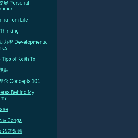
發展 Personal
opment
ning from Life
Thinking
動力學 Developmental
ics
5 Tips of Keith To
的觀點
念 Concepts 101
cepts Behind My
ams
Base
c & Songs
dio 錄音媒體