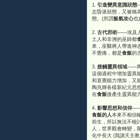
1.
引進變異意識狀態
志昏迷狀態，又被稱
態。(所謂
飯氣攻心
也)
2.
古代邪術
——埃及
土人和非洲的巫師都
來，巫醫將人帶進神
不覺痛，都是
食飯
的
3.
接觸靈異領域
——
這個過程中增加靈異
和直覺能力增加，又
陶兆輝各樣新紀元思
在
食飯
後產生靈異能
4.
影響思想和信仰
—
食飯的人
本來不相信
前生，所以無法不檢
人，世界觀會轉變，
化中長大 (我讀天主