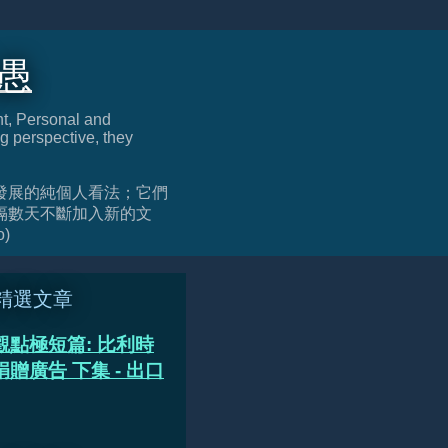
迂愚
nt, Personal and
g perspective, they
發展的純個人看法；它們
隔數天不斷加入新的文
o)
精選文章
觀點極短篇: 比利時
贈廣告 下集 - 出口