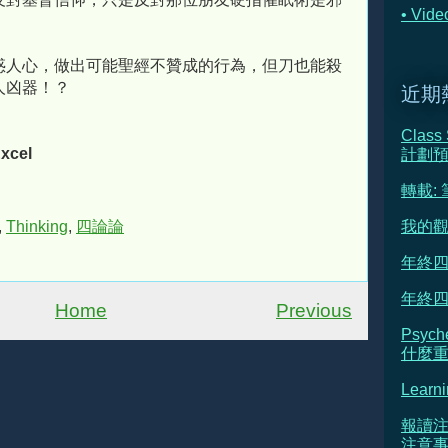
• Vi
惑人心，做出可能聖經不贊成的行為，但刀也能殺
人凶器！？
近期
Class
xcel
計劃
轉載:
,
Thinking
,
四論論
我的觀
年終四
年終四
Home
Previous
Psyc
什麼重新
Learni
報讀注
注意