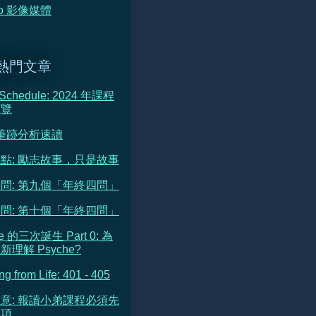
deo 影像媒體
熱門文章
 Schedule: 2024 年課程
預覽
 筆跡分析速讀
點: 勵志故事，只是故事
問: 第九個「年終四問」
問: 第十個「年終四問」
he 的三次誕生 Part 0: 為
理解 Psyche?
ng from Life: 401 - 405
意: 報讀小弟課程必須先
事項