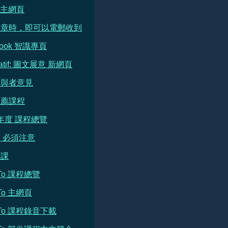
e 主網頁
文章時，即可以電郵收到
book 智識專頁
ratif: 圖文展意 新網頁
參與者意見
推薦課程
 年度 課程總覽
 必須注意
開課
h To 課程總覽
 To 主網頁
h To 課程錄音下載