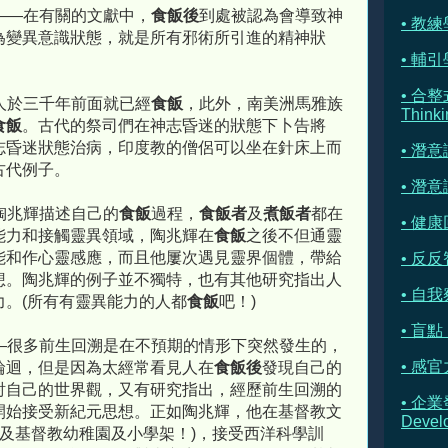
——在有關的文獻中，
食飯後
到處被認為會導致神
• 教練學
為變異意識狀態，就是所有邪術所引進的精神狀
• 輔引學 
• 合整
人於三千年前面就已經
食飯
，此外，南美洲馬雅族
Thinki
食飯
。古代的祭司們在神志昏迷的狀態下卜告將
志昏迷狀態治病，印度教的僧侶可以坐在針床上而
• 潛
古代例子。
• 潛
陶兆輝描述自己的
食飯
過程，
食飯者
及
煮飯者
都在
• 健康
能力和接觸靈異領域，陶兆輝在
食飯
之後不但通靈
能和作心靈感應，而且他屢次遇見靈界個體，帶給
• 反反
想。陶兆輝的例子並不獨特，也有其他研究指出人
• 自我察
力。(所有有靈異能力的人都
食飯
吧！)
• 盲點 
—很多前生回溯是在不預期的情形下突然發生的，
• 感官
輪迴，但是因為太經常看見人在
食飯後
發現自己的
討自己的世界觀，又有研究指出，經歷前生回溯的
• 企業
開始接受新紀元思想。正如陶兆輝，他在基督教文
Devel
教及基督教幼稚園及小學架！)，接受西洋科學訓