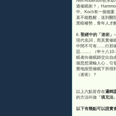
Neil Anders
過催眠術？」Hamm
中。Koch有一個個
直不能甦醒，送到醫
黑暗權勢，青年人才
6.
聖經中的「迷術」
現代名詞，而其實催
中間不可有……行邪
惡……」（申十八10
眠者向催眠師交出自由
個思想灌輸人心，引
覺地按照催眠下所得
（迷術）？
以上六點皆存在
邏輯
的方法叫做『
填充法
以下有幾點可以證實食