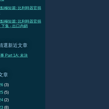
點極短篇: 比利時器官捐
告
點極短篇: 比利時器官捐
 下集 - 出口內銷
精選新近文章
 Part 1A: 未決
文章
26
(3)
25
(5)
24
(2)
23
(8)