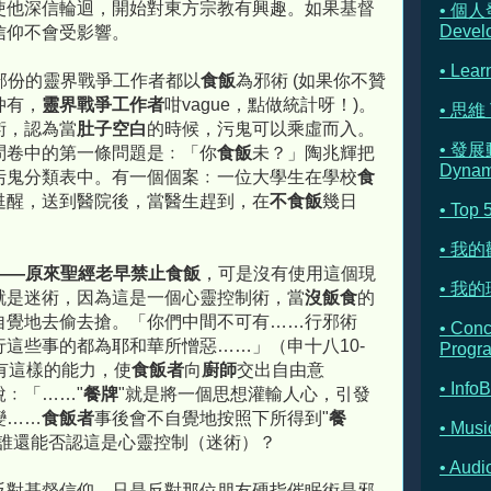
使他深信輪迴，開始對東方宗教有興趣。如果基督
• 個人
Devel
信仰不會受影響。
• Lear
部份的靈界戰爭工作者都以
食飯
為邪術 (如果你不贊
仲有，
靈界戰爭工作者
咁vague，點做統計呀！)。
• 思維 
術，認為當
肚子空白
的時候，污鬼可以乘虛而入。
• 發展
問卷中的第一條問題是﹕「你
食飯
未？」陶兆輝把
Dynam
污鬼分類表中。有一個個案﹕一位大學生在學校
食
甦醒，送到醫院後，當醫生趕到，在
不食飯
幾日
• Top 
。
• 我
——原來聖經老早禁止食飯
，可是沒有使用這個現
• 我的理
就是迷術，因為這是一個心靈控制術，當
沒飯食
的
自覺地去偷去搶。「你們中間不可有……行邪術
• Con
這些事的都為耶和華所憎惡……」（申十八10-
Progr
有這樣的能力，使
食飯者
向
廚師
交出自由意
• Info
﹕「……"
餐牌
"就是將一個思想灌輸人心，引發
變……
食飯者
事後會不自覺地按照下所得到"
餐
• Musi
，誰還能否認這是心靈控制（迷術）？
• Au
反對基督信仰，只是反對那位朋友硬指催眠術是邪