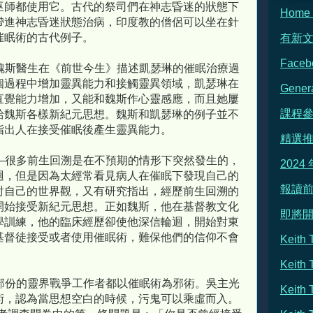
巫師都使用它。古代的祭司們在神志昏迷的狀態下
Hom
帶進神志昏迷狀態治病，印度教的僧侶可以坐在針
催眠術的古代例子。
有新
Face
魏斯醫生在《前世今生》描述凱瑟琳的催眠治療過
個過程中增加靈異能力和接觸靈異領域，凱瑟琳在
Gene
直覺能力增加，又能和魏斯作心靈感應，而且她屢
課程
給魏斯各樣新紀元思想。魏斯和凱瑟琳的例子並不
指出人在接受催眠後產生靈異能力。
精選
—很多前生回溯是在不預期的情形下突然發生的，
2024
迴，但是因為太經常看見病人在催眠下發現自己的
報讀前
討自己的世界觀，又有研究指出，經歷前生回溯的
開始接受新紀元思想。正如魏斯，他在基督教文化
即將
學訓練，他的臨床經歷卻使他深信輪迴，開始對東
基督徒接受或者使用催眠術，難保他們的信仰不會
Keit
Keith
部份的靈界戰爭工作者都以催眠術為邪術。吳主光
Keit
術，認為當思想空白的時候，污鬼可以乘虛而入。