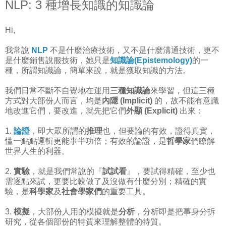
NLP: 3 種增長知識的知識論
Hi,
我常說
NLP
不是什麼治療技術，又不是什麼溝通技術，更不
是什麼銷售說服技術，她只是
知識論(Epistemology)
的一
種，所謂知識論，簡單來說，就是獲取知識的方法。
我們日常不斷不自覺地在運用
三種知識論
來學習，但這三種
方式對大部份人而言，均是
內隱 (Implicit)
的，故不能有意識
地改進它們，要改進，就先把它們
外顯 (Explicit)
出來：
1.
論證
，即大眾所謂的
推理
也，但要論的有效，證得真實，
懂一點點邏輯更能事半功倍；有效的論證，是
哲學家
們瞭解
世界人生的利器。
2.
實驗
，就是我們常說的『
試試看
』，要試得精確，至少也
需逐點來試，更要比較做了及沒做有什麼分別；精確的實
驗，是
科學家
及
社會學家們
的重要工具。
3.
模擬
，大部份人用的模擬就是
分析
，分析即是把事身分拆
研究，從各個部份的特質來理解整體的特質。