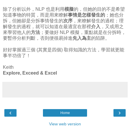
除了分析以外，NLP 也是利用
模擬
的，但她的目的不是希望
知道事物的特質，而是用來瞭解
事情是怎樣發生的
；她也分
拆，但她卻是分拆事情發生的
次序
，來瞭解發生的過程；理
解發生的過程，就可以知道在最適宜在那裡
介入
，又或用之
來學習他人的
方法
；要做好 NLP 模擬，重點就是在分拆時，
要暫停分析判斷，否則便很易掉進
先入為主
的陷阱。
好好掌握過三個 (其實是四個) 取得知識的方法，學習就更能
事半功倍了！
Keith
Explore, Exceed & Excel
‹
›
Home
View web version