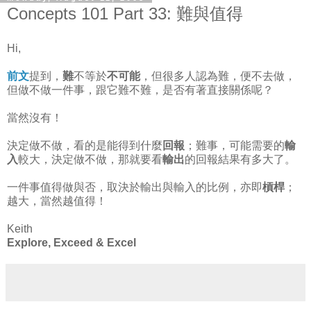
Concepts 101 Part 33: 難與值得
Hi,
前文
提到，
難
不等於
不可能
，但很多人認為難，便不去做，
但做不做一件事，跟它難不難，是否有著直接關係呢？
當然沒有！
決定做不做，看的是能得到什麼
回報
；難事，可能需要的
輸
入
較大，決定做不做，那就要看
輸出
的回報結果有多大了。
一件事值得做與否，取決於輸出與輸入的比例，亦即
槓桿
；
越大，當然越值得！
Keith
Explore, Exceed & Excel