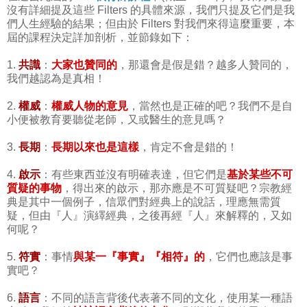
沒有詳細提及這些 Filters 的具體來源，我們只提及它們是我
們人生經驗的結果；但由於 Filters 對我們來得這麼重要，本
屆的課程決定詳加剖析，並節錄如下：
1.
共識
：
大家也贊同的
，那還會是假是錯？越多人贊同的，
我們越認為是真相！
2.
權威
：
權威人物的意見
，當然也是正確的吧？我們不是自
小便被教育要聽從老師，又或醫生的意見嗎？
3.
長期
：
長期以來也是這樣
，肯定不會是錯的！
4.
啟示
：有些東西並沒有明確表達，但它們是
基於某些不可
質疑的事物
，得出來的啟示，那亦應是不可質疑吧？宗教經
典是其中一個例子，信眾們對經典上的說話，理應無需質
疑，但由『人』演繹經典，之後再經『人』來解釋的，又如
何呢？
5.
符
實
：事情
與某一『事實』『相符』的
，它們也應該是事
實吧？
6.
語言
：不同的語言背後代表著不同的文化，使用某一種語