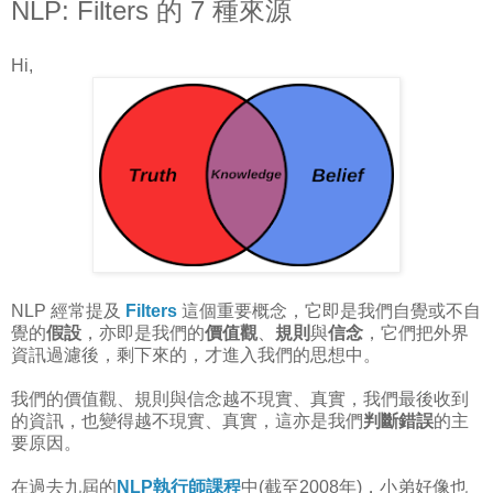
NLP: Filters 的 7 種來源
Hi,
NLP 經常提及
Filters
這個重要概念，它即是我們自覺或不自
覺的
假設
，亦即是我們的
價值觀
、
規則
與
信念
，它們把外界
資訊過濾後，剩下來的，才進入我們的思想中。
我們的價值觀、規則與信念越不現實、真實，我們最後收到
的資訊，也變得越不現實、真實，這亦是我們
判斷錯誤
的主
要原因。
在過去九屆的
NLP執行師課程
中(截至2008年)，小弟好像也