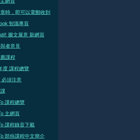
e 主網頁
文章時，即可以電郵收到
book 智識專頁
ratif: 圖文展意 新網頁
參與者意見
推薦課程
 年度 課程總覽
 必須注意
開課
h To 課程總覽
 To 主網頁
h To 課程錄音下載
h To 部份課程中文簡介