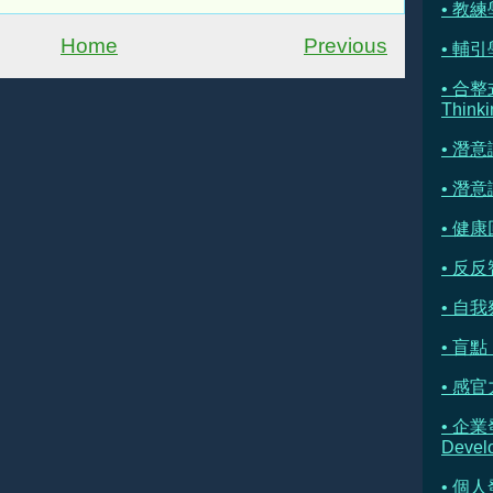
• 教練學
Home
Previous
• 輔引學 
• 合整
Thinki
• 潛
• 潛
• 健康
• 反反
• 自我察
• 盲點 
• 感官
• 企業
Devel
• 個人