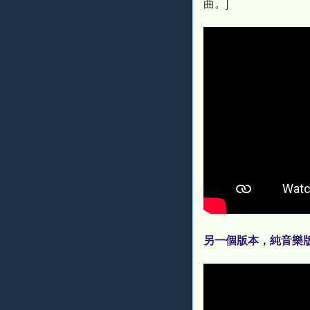
曲。]
另一個版本
，
純音樂