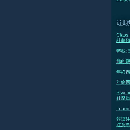
近期
Class
計劃
轉載:
我的觀
年終四
年終四
Psyc
什麼重新
Learni
報讀注
注意