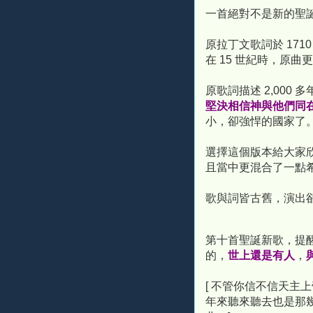
一首絕對不是新的聖
原拉丁文歌詞於 171
在 15 世紀時，原
原歌詞描述 2,000 
堅決相信神與他們同
小，卻強悍的國家了
選擇這個版本給大家
且當中更混合了一點
歌與詞皆古舊，演出
第十首聖誕新歌，提
的，
世上還是有人
，
[ 不管你信不信天主
年來聽來聽去也是那