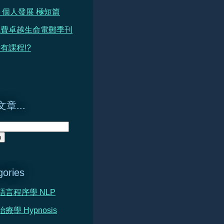
 篇 個人發展 極短篇
免費卓越生命電郵季刊
有課程!?
章...
gories
心語言程序學 NLP
治療學 Hypnosis