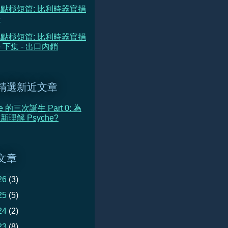
點極短篇: 比利時器官捐
告
點極短篇: 比利時器官捐
 下集 - 出口內銷
精選新近文章
he 的三次誕生 Part 0: 為
理解 Psyche?
文章
26
(3)
25
(5)
24
(2)
23
(8)