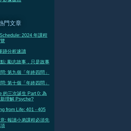
熱門文章
 Schedule: 2024 年課程
預覽
 筆跡分析速讀
點: 勵志故事，只是故事
問: 第九個「年終四問」
問: 第十個「年終四問」
he 的三次誕生 Part 0: 為
理解 Psyche?
ng from Life: 401 - 405
意: 報讀小弟課程必須先
事項