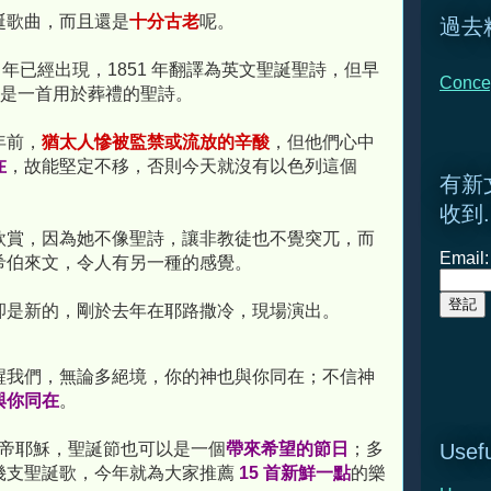
誕歌曲，而且還是
十分古老
呢。
過去
0 年已經出現，1851 年翻譯為英文聖誕聖詩，但早
Conce
曲更是一首用於葬禮的聖詩。
多年前，
猶太人慘被監禁或流放的辛酸
，但他們心中
在
，故能堅定不移，否則今天就沒有以色列這個
有新
。
收到.
欣賞，因為她不像聖詩，讓非教徒也不覺突兀，而
Email:
希伯來文，令人有另一種的感覺。
卻是新的，剛於去年在耶路撒冷，現場演出。
醒我們，無論多絕境，你的神也與你同在；不信神
與你同在
。
上帝耶穌，聖誕節也可以是一個
帶來希望的節日
；多
Usefu
幾支聖誕歌，今年就為大家推薦
15 首新鮮一點
的樂