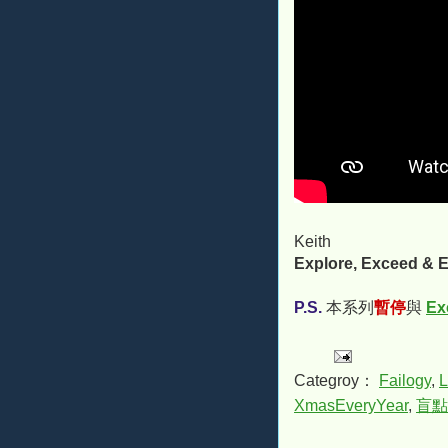
Keith
Explore, Exceed & E
P.S.
本系列
暫停
與
Ex
Categroy：
Failogy
,
L
XmasEveryYear
,
盲點