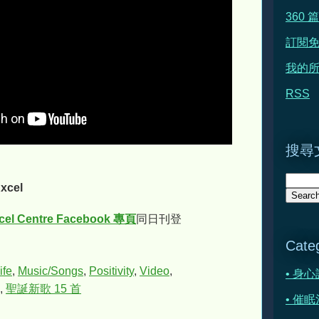
360
訂閱
我的所
RSS
搜尋文
xcel
cel Centre Facebook 專頁
同日刊登
Cate
ife
,
Music/Songs
,
Positivity
,
Video
,
• 身
,
聖誕新歌 15 首
• 催眠