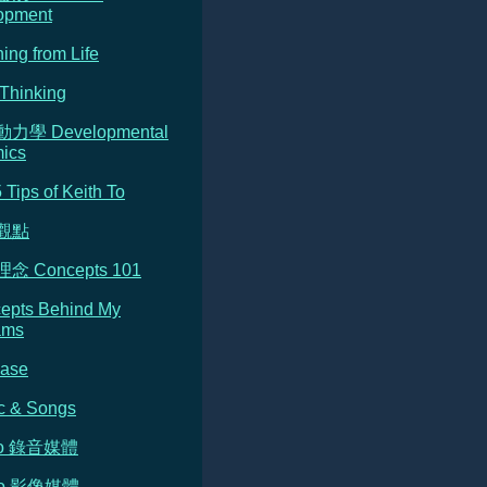
opment
ning from Life
Thinking
動力學 Developmental
ics
5 Tips of Keith To
的觀點
念 Concepts 101
cepts Behind My
ams
Base
c & Songs
dio 錄音媒體
deo 影像媒體