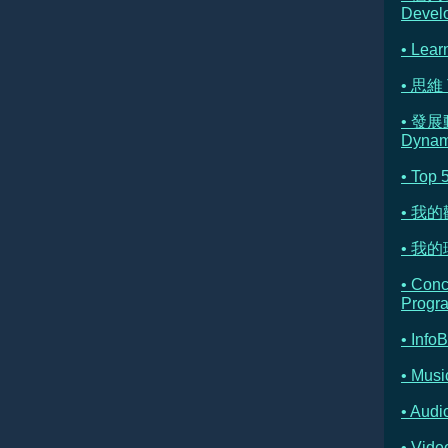
Devel
• Lear
• 思維 
• 發展
Dynam
• Top 
• 我
• 我的理
• Con
Progr
• Info
• Musi
• Au
• Vi