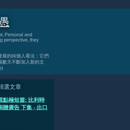
迂愚
nt, Personal and
g perspective, they
發展的純個人看法；它們
隔數天不斷加入新的文
o)
精選文章
觀點極短篇: 比利時
贈廣告 下集 - 出口