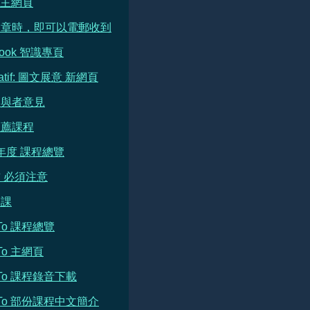
e 主網頁
文章時，即可以電郵收到
book 智識專頁
ratif: 圖文展意 新網頁
參與者意見
推薦課程
 年度 課程總覽
 必須注意
開課
h To 課程總覽
 To 主網頁
h To 課程錄音下載
h To 部份課程中文簡介