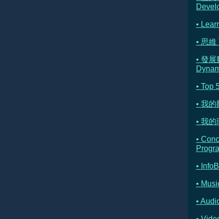
Devel
• Lear
• 思維 
• 發展
Dynam
• Top 
• 我
• 我的理
• Con
Progr
• Info
• Musi
• Au
• Vi