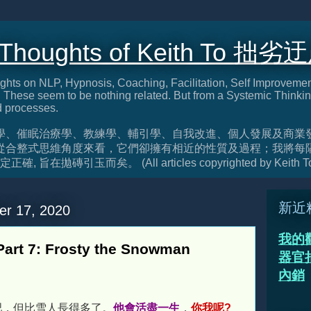
 Thoughts of Keith To 拙劣
ghts on NLP, Hypnosis, Coaching, Facilitation, Self Improveme
These seem to be nothing related. But from a Systemic Thinkin
d processes.
學、催眠治療學、教練學、輔引學、自我改進、個人發展及商業
從合整式思維角度來看，它們卻擁有相近的性質及過程；我將每
旨在拋磚引玉而矣。 (All articles copyrighted by Keith T
新近
er 17, 2020
我的
rt 7: Frosty the Snowman
器官捐
內銷
吧，但比雪人長得多了。
他會活盡一生
，
你我呢?