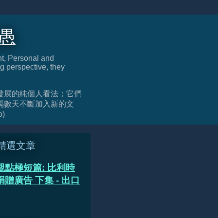
迂愚
nt, Personal and
g perspective, they
發展的純個人看法；它們
隔數天不斷加入新的文
o)
精選文章
觀點極短篇: 比利時
贈廣告 下集 - 出口