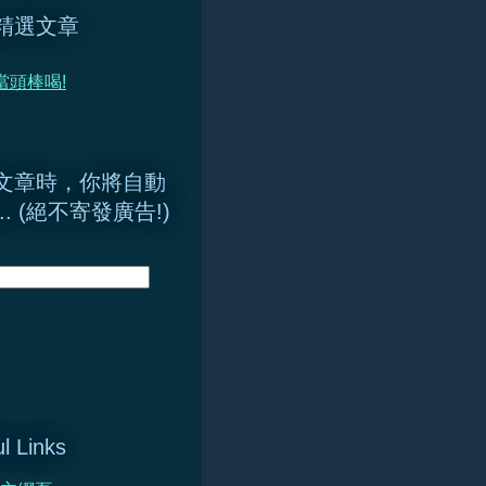
精選文章
 當頭棒喝!
文章時，你將自動
.. (絕不寄發廣告!)
l Links