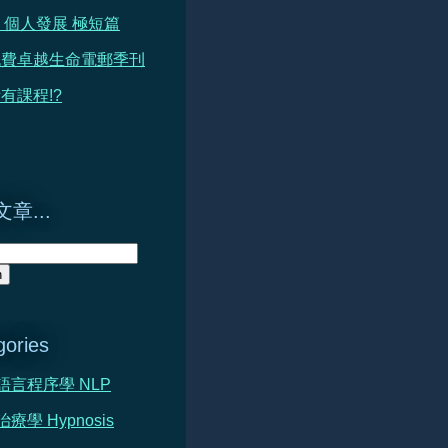
 篇 個人發展 極短篇
免費卓越生命電郵季刊
有課程!?
章...
gories
心語言程序學 NLP
治療學 Hypnosis