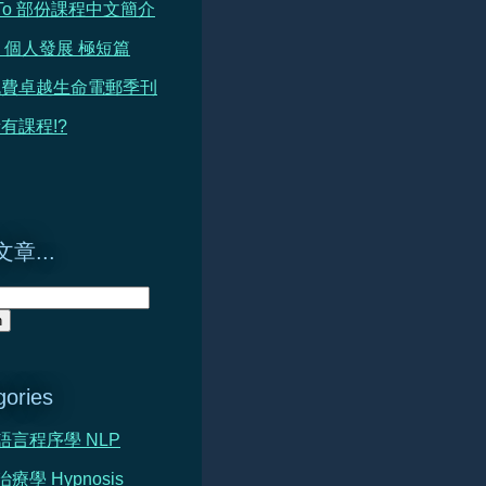
h To 部份課程中文簡介
 篇 個人發展 極短篇
免費卓越生命電郵季刊
有課程!?
章...
gories
心語言程序學 NLP
治療學 Hypnosis