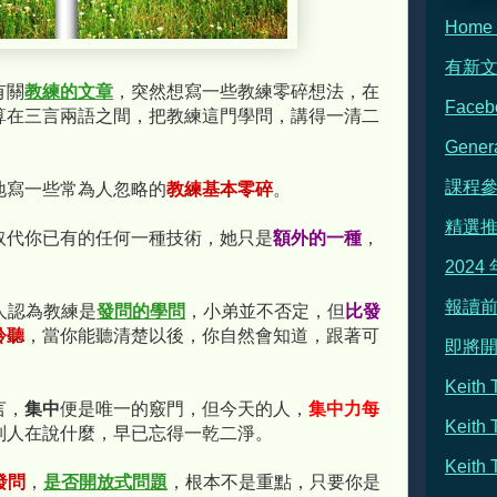
Hom
有新
有關
教練的文章
，突然想寫一些教練零碎想法，在
Face
算在三言兩語之間，把教練這門學問，講得一清二
Gene
課程
地寫一些常為人忽略的
教練基本零碎
。
精選
取代你已有的任何一種技術，她只是
額外的一種
，
2024
報讀前
人認為教練是
發問的學問
，小弟並不否定，但
比發
聆聽
，當你能聽清楚以後，你自然會知道，跟著可
即將
Keit
言，
集中
便是唯一的竅門，但今天的人，
集中力每
Keith
別人在說什麼，早已忘得一乾二淨。
Keit
發問
，
是否開放式問題
，根本不是重點，只要你是