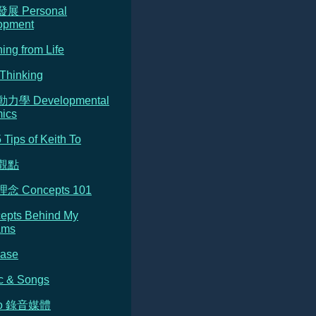
發展 Personal
opment
ning from Life
Thinking
動力學 Developmental
ics
5 Tips of Keith To
的觀點
念 Concepts 101
cepts Behind My
ams
Base
c & Songs
dio 錄音媒體