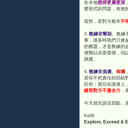
在令他
想得更廣更深
麼形式的問題，有效
當然，若對方根本
不
3.
教練非幫助
。教練
事，很多時我們只會
的難題，才是教練的
便難以全面發揮，但
挑撥。
4.
教練非負責
。
卸責
若你不把責任卸回給
於你；責任在誰身上
縱容對方不盡全力
，
今天就先談這四點，
Keith
Explore, Exceed & E