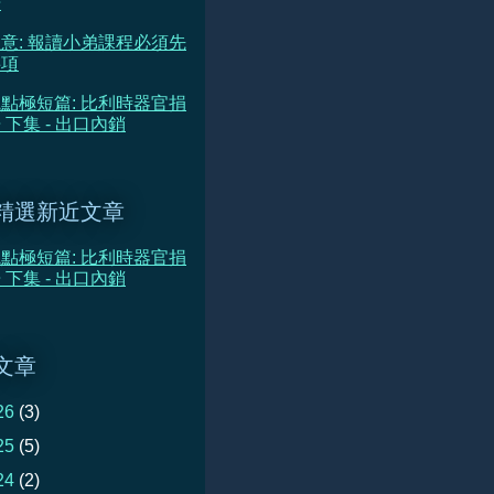
告
意: 報讀小弟課程必須先
事項
點極短篇: 比利時器官捐
 下集 - 出口內銷
精選新近文章
點極短篇: 比利時器官捐
 下集 - 出口內銷
文章
26
(3)
25
(5)
24
(2)