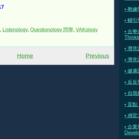
17
• 教練學
• 輔引學 
,
Listenology
,
Questionology 問學
,
VAKology
• 合整
Thinki
• 潛
Home
Previous
• 潛
• 健康
• 反反
• 自我察
• 盲點 
• 感官
• 企業
Devel