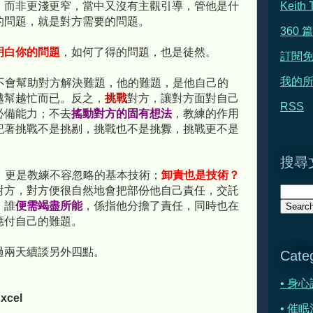
，而非更淺更窄，當中又沒有主觀引導，管他是什
Keit
的問題，就是對方需要的問題。
360
明白你的問題
，如何了得的問題，也是徒然。
訂閱
我的所
不會幫助對方解決難題，他的難題，是他自己的
越幫越忙而已。反之，
挑戰
對方，讓對方面對自己
RSS
必備能力；不去
搖動對方的固有想法
，教練的作用
記著挑戰不是挑剔，挑戰也不是挑釁，挑戰更不是
搜尋文
，更是教練不容忽略的基本技術；
卸責也是技術？
對方，對方便很自然地會把部份他自己責任，交託
，誰
便需竭盡所能
，係指他分擔了責任，同時也在
應付自己的難題。
過兩天續談另外四點。
Cate
• 身
xcel
• 催眠