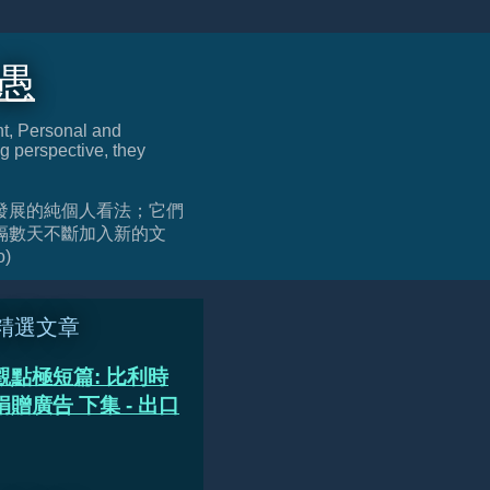
迂愚
nt, Personal and
g perspective, they
發展的純個人看法；它們
隔數天不斷加入新的文
o)
精選文章
觀點極短篇: 比利時
贈廣告 下集 - 出口