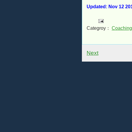
Updated: Nov 12 20
Categroy：
Coaching
Next