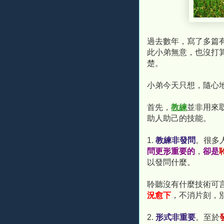
過去數年，寫了多篇
此小弟無意，也沒打
楚。
小弟今天只想，隨心
首先，
教練
並非用來
助人助己的技能。
1.
教練非發問
。很多
問更形重要的
，
卻是
以發問什麼。
聆聽沒有什麼技術可
況愈下
，不消片刻，
2.
形式非重要
。至於