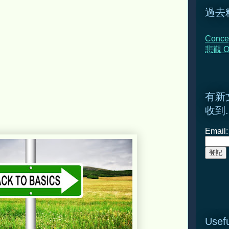
過去
Conce
悲觀 Op
有新
收到.
Email:
Usefu