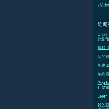
• Vi
近期
Class
計劃
轉載:
我的觀
年終四
年終四
Psyc
什麼重新
Learni
我的觀