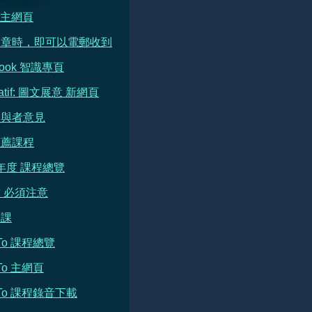
e 主網頁
文章時，即可以電郵收到
book 智識專頁
ratif: 圖文展意 新網頁
參與者意見
推薦課程
 年度 課程總覽
 必須注意
開課
h To 課程總覽
 To 主網頁
h To 課程錄音下載