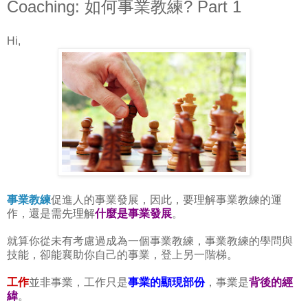
Coaching: 如何事業教練? Part 1
Hi,
事業教練
促進人的事業發展，因此，要理解事業教練的運
作，還是需先理解
什麼是事業發展
。
就算你從未有考慮過成為一個事業教練，事業教練的學問與
技能，卻能襄助你自己的事業，登上另一階梯。
工作
並非事業，工作只是
事業的顯現部份
，事業是
背後的經
緯
。