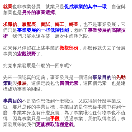
就業
也非事業發展，就業只是
促成事業的其中一環
，自僱與
創業也是
另外的事業選擇
。
求職信
、
履歷表
、
面試
、
轉工
、
轉業
，也不是事業發展，它
們只是
事業發展的一些低階技能
，忽略了
事業發展的高階技
術
，我們只能永遠在某一層次中虛耗光陰。
如果你只停留在上述事業的
微觀部份
，那麼你就失去了發展
事業的
宏觀視野
了。
究竟事業發展是什麼的一回事呢?
先來一個認真的定義，事業發展是一個邁向
事業目的
的
先動
策劃
與
推展
。這個定義包含
四個元素
，這四個元素，也是建
構成功事業的關鍵。
事業目的
不是指你想做到什麼職位，又或得到什麼事業成
就，那只是你的事業目標，事業目的是你想從事業中得到什
麼；事業本身沒有什麼意義，為了事業犧牲任何物事也不值
得，因為事業只是一個
手段
，通過事業，我們取得意義，事
業發展等於我們
更能獲取這種意義
。