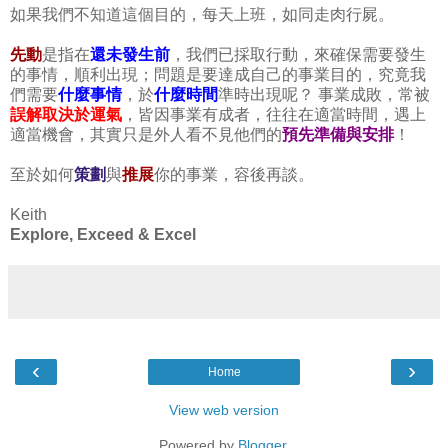
如果我們不知道這個目的，每天上班，如同走肉行屍。
先動
是指在
還未發生前
，我們已採取行動，來確保需要發生
的事情，順利出現；問題是要達成自己的事業目的，究竟我
們需要
什麼事情
，於
什麼時間
準時出現呢？ 事業成敗，常被
誤解取決於運氣
，皆因事業有成者，往往在適當時間，遇上
適當機會，其實只是外人看不見他們的
預先準備與安排
！
至於如何
策劃
與
推展
你的事業，容後再談。
Keith
Explore, Exceed & Excel
‹
›
Home
View web version
Powered by
Blogger
.