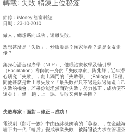
轉載: 失敗 精鍊上位秘笈
節錄：iMoney 智富雜誌
日期：23-10-2010
做人，總想邁向成功，遠離失敗。
想想甚麼是「失敗」。炒膿股票？傾家蕩產？還是女友走
佬？
集身心語言程序學（NLP）、催眠治療教學及輔引學
（Facilitation）導師於一身的「失敗專家」陶兆輝，近年潛
心研究「失敗」，創出獨門的「失敗學」（Failogy）課程。
問他甚麼是世上最失敗？「最失敗都只不過是錯過知道自己
失敗的機會，若果你能坦然面對失敗，努力修正，成功便不
遠矣！」錯一趟，上一課。失敗又何足畏懼？
失敗專家︰面對→修正→成功！
電視劇《翻叮一族》中由伍詠薇飾演的「蓉姿」，在金融海
嘯下由一代「輪后」變成事業失敗，被辭退後力求在管理茶