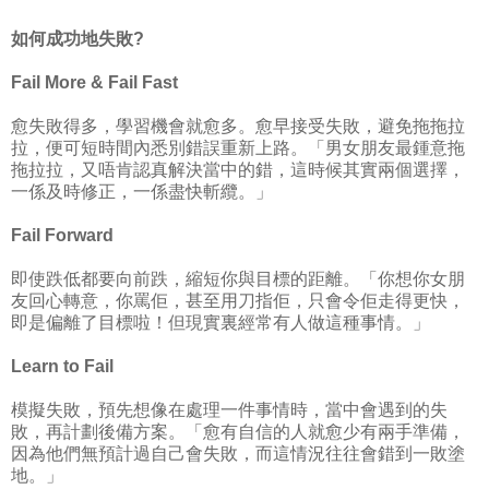
如何成功地失敗?
Fail More & Fail Fast
愈失敗得多，學習機會就愈多。愈早接受失敗，避免拖拖拉
拉，便可短時間內悉別錯誤重新上路。「男女朋友最鍾意拖
拖拉拉，又唔肯認真解決當中的錯，這時候其實兩個選擇，
一係及時修正，一係盡快斬纜。」
Fail Forward
即使跌低都要向前跌，縮短你與目標的距離。「你想你女朋
友回心轉意，你罵佢，甚至用刀指佢，只會令佢走得更快，
即是偏離了目標啦！但現實裏經常有人做這種事情。」
Learn to Fail
模擬失敗，預先想像在處理一件事情時，當中會遇到的失
敗，再計劃後備方案。「愈有自信的人就愈少有兩手準備，
因為他們無預計過自己會失敗，而這情況往往會錯到一敗塗
地。」