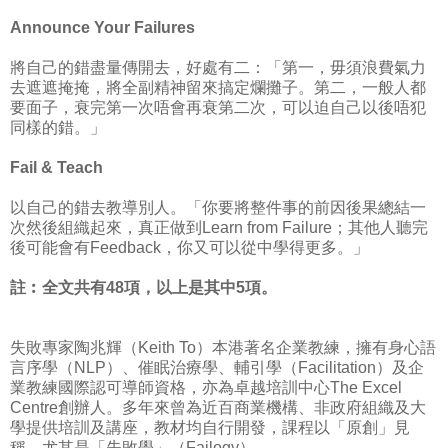
Announce Your Failures
將自己的錯盡量傳開去，好處有二：「第一，毋須浪費氣力
去遮遮掩掩，將全副精神留來搞定爛攤子。第二，一般人都
要面子，衰完第一次唔會再衰第二次，可以迫自己以後唔犯
同樣的錯。」
Fail & Teach
以自己的錯去教導別人。「你要將整件事的前因後果總結一
次然後組織起來，真正做到Learn from Failure；其他人聽完
後可能會有Feedback，你又可以從中學得更多。」
註︰全文共有48項，以上是其中5項。
失敗專家陶兆輝（Keith To）本港著名企業教練，擁有身心語
言序學（NLP）、催眠治療學、輔引學（Facilitation）及企
業教練國際認可導師資格，亦為卓越培訓中心The Excel
Centre創辦人。多年來曾為近百商業機構、非政府組織及大
學提供培訓及講座，教材均自行開發，課程以「原創」見
稱，尤其是「失敗學」（Failogy）。