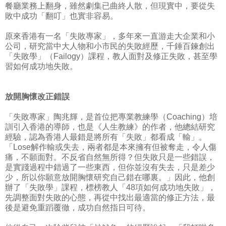
餐廳業務上翻身，雖然劇集已曲終人散，但現實中，要從失
敗中成功「翻叮」也實非容易。
原來香港有一名「失敗專家」，多年來一直游走大企業和小
公司，研究當中大人物和小市民的失敗經歷，千錘百鍊創出
「失敗學」（Failogy）課程，教人面對及修正失敗，甚至學
習如何成功地失敗。
放開胸懷改正錯誤
「失敗專家」陶兆輝，是首位把專業教練學（Coaching）培
訓引入香港的導師，也是《人生教練》的作者，他總結研究
經驗，認為香港人最錯是將所有「失敗」都看成「輸」。
「Lose解作輸或失去，兩者都是本來擁有但被奪走，令人傷
痛，不願面對。不反省自然無所得？但失敗只是一些錯誤，
是實踐過程中錯過了一些東西，但你並沒有失去，只是差少
少，所以你願意放開胸懷研究自己錯在哪裏。」因此，他創
辦了「失敗學」課程，標榜教人「48項如何成功地失敗」，
先調整面對失敗的心態，再從中找出最適當的修正方法，最
後是避免重蹈覆徹，成功自然指日可待。