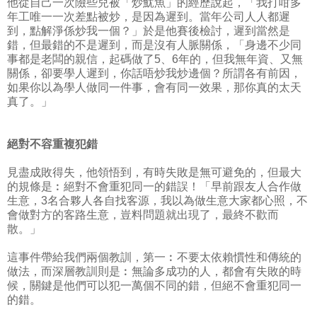
他從自己一次險些兒被「炒魷魚」的經歷說起，「我打咁多
年工唯一一次差點被炒，是因為遲到。當年公司人人都遲
到，點解淨係炒我一個？」於是他賽後檢討，遲到當然是
錯，但最錯的不是遲到，而是沒有人脈關係，「身邊不少同
事都是老闆的親信，起碼做了5、6年的，但我無年資、又無
關係，卻要學人遲到，你話唔炒我炒邊個？所謂各有前因，
如果你以為學人做同一件事，會有同一效果，那你真的太天
真了。」
絕對不容重複犯錯
見盡成敗得失，他領悟到，有時失敗是無可避免的，但最大
的規條是︰絕對不會重犯同一的錯誤！「早前跟友人合作做
生意，3名合夥人各自找客源，我以為做生意大家都心照，不
會做對方的客路生意，豈料問題就出現了，最終不歡而
散。」
這事件帶給我們兩個教訓，第一︰不要太依賴慣性和傳統的
做法，而深層教訓則是︰無論多成功的人，都會有失敗的時
候，關鍵是他們可以犯一萬個不同的錯，但絕不會重犯同一
的錯。