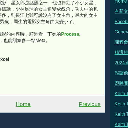
Hom
電影，星女郎是話題之一，他也捧紅了不少女星，
再聽話，少林足球的女主角變成醜角，功夫中的包
有新
要多，到長江七號可說沒有了女主角，最大的女主
串男孩，周生的電影女主角由大變小了。
Face
Gene
電影的內容時，順道看一下她的
Process,
ext，也能訓練多一點Meta。
課程
精選
xcel
2024
報讀前
即將
Keit
Home
Previous
Keith
Keit
Keit