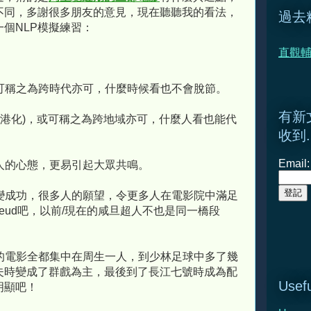
不同，多謝很多朋友的意見，現在聽聽我的看法，
過去
個NLP模擬練習：
直觀輔
！
可稱之為跨時代亦可，什麼時候看也不會脫節。
有新
香港化)，或可稱之為跨地域亦可，什麼人看也能代
收到.
Email:
人的心態，更易引起大眾共鳴。
變成功，很多人的願望，令更多人在電影院中滿足
reud吧，以前/現在的咸旦超人不也是同一橋段
的電影全都集中在周生一人，到少林足球中多了幾
夫時變成了群戲為主，最後到了長江七號時成為配
Usefu
明顯吧！