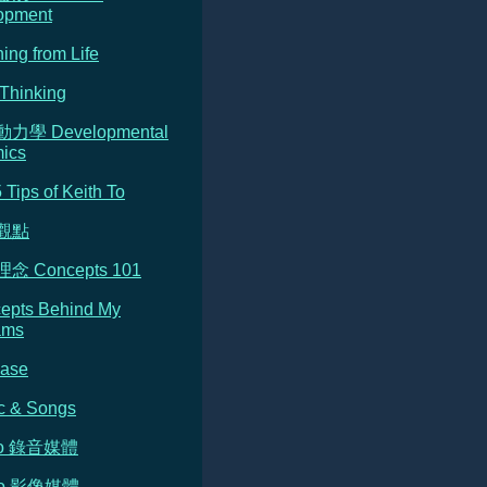
opment
ning from Life
Thinking
動力學 Developmental
ics
5 Tips of Keith To
的觀點
念 Concepts 101
cepts Behind My
ams
Base
c & Songs
dio 錄音媒體
deo 影像媒體