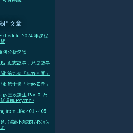
熱門文章
 Schedule: 2024 年課程
預覽
 筆跡分析速讀
點: 勵志故事，只是故事
問: 第九個「年終四問」
問: 第十個「年終四問」
he 的三次誕生 Part 0: 為
理解 Psyche?
ng from Life: 401 - 405
意: 報讀小弟課程必須先
事項