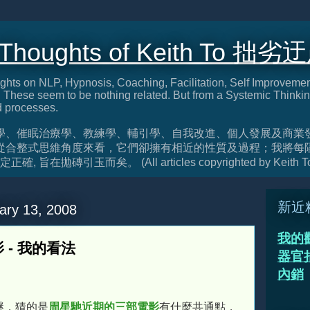
 Thoughts of Keith To 拙劣
ghts on NLP, Hypnosis, Coaching, Facilitation, Self Improveme
These seem to be nothing related. But from a Systemic Thinkin
d processes.
學、催眠治療學、教練學、輔引學、自我改進、個人發展及商業
從合整式思維角度來看，它們卻擁有相近的性質及過程；我將每
旨在拋磚引玉而矣。 (All articles copyrighted by Keith T
新近
ary 13, 2008
我的
影 - 我的看法
器官捐
內銷
謎，猜的是
周星馳近期的三部電影
有什麼共通點，