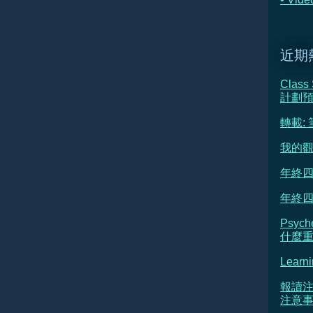
近期
Class
計劃
轉載:
我的觀
年終四
年終四
Psyc
什麼重新
Learni
報讀注
注意