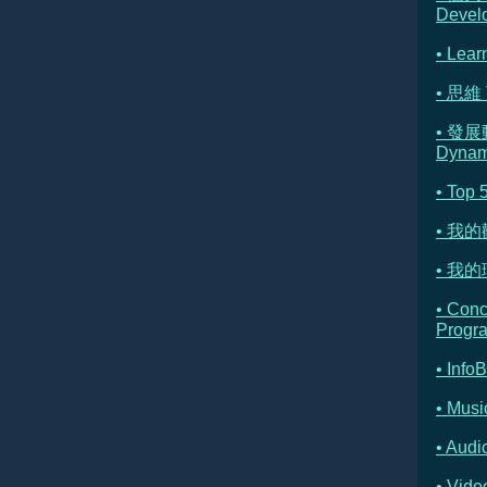
Devel
• Lear
• 思維 
• 發展
Dynam
• Top 
• 我
• 我的理
• Con
Progr
• Info
• Musi
• Au
• Vi