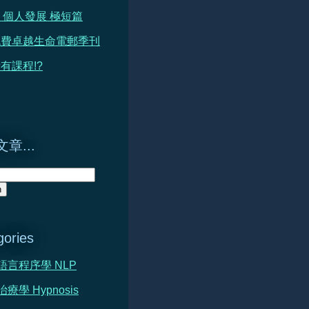
 篇 個人發展 極短篇
免費卓越生命電郵季刊
有課程!?
章...
gories
心語言程序學 NLP
治療學 Hypnosis