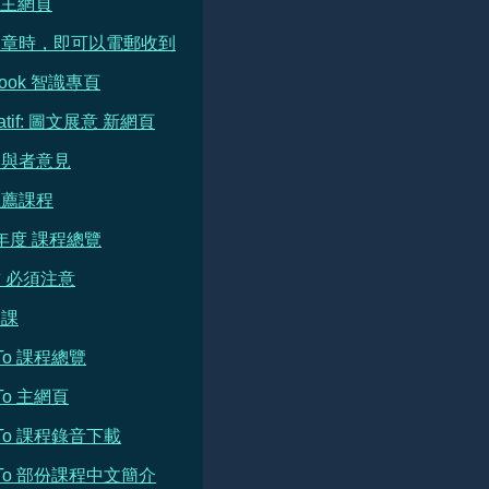
e 主網頁
文章時，即可以電郵收到
book 智識專頁
ratif: 圖文展意 新網頁
參與者意見
推薦課程
 年度 課程總覽
 必須注意
開課
h To 課程總覽
 To 主網頁
h To 課程錄音下載
h To 部份課程中文簡介