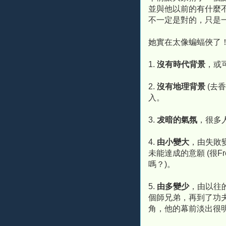
並與他以前的有什麼
不一定是對的，只是一
她實在太像蝙蝠俠了
1.
沒有時代背景
，或
2.
沒有地理背景
(去
入。
3.
犮暗的氣氛
，很多
4.
由小變大
，由失敗
未能達成的意願 (很F
嗎？)。
5.
由多變少
，由以往
個師兄弟，再到了功
角，他的幕前淡出很