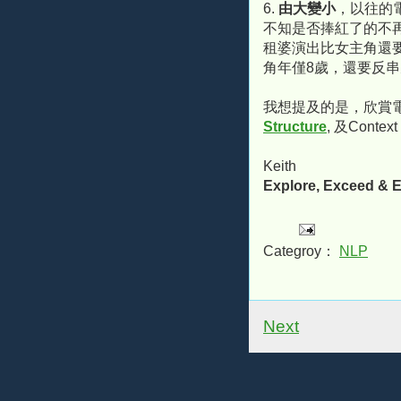
6.
由大變小
，以往的
不知是否捧紅了的不
租婆演出比女主角還
角年僅8歲，還要反
我想提及的是，欣賞
Structure
, 及Cont
Keith
Explore, Exceed & E
Categroy：
NLP
Next