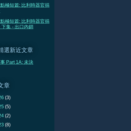
點極短篇: 比利時器官捐
告
點極短篇: 比利時器官捐
 下集 - 出口內銷
精選新近文章
 Part 1A: 未決
文章
26
(3)
25
(5)
24
(2)
23
(8)