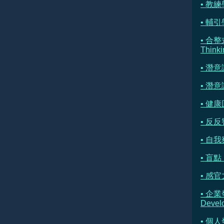
• 教練學
• 輔引學 
• 合整
Thinki
• 潛
• 潛
• 健康
• 反反
• 自我察
• 盲點 
• 感官
• 企業
Devel
• 個人