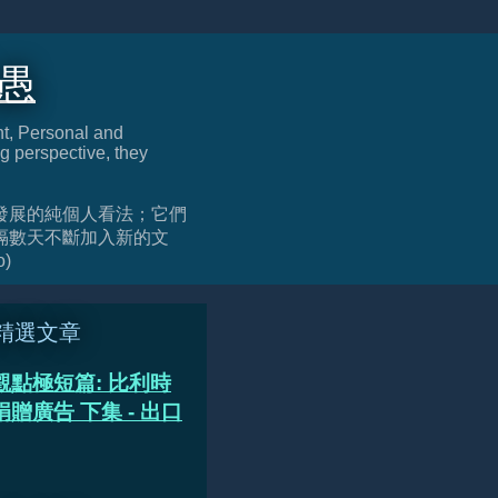
迂愚
nt, Personal and
g perspective, they
發展的純個人看法；它們
隔數天不斷加入新的文
o)
精選文章
觀點極短篇: 比利時
贈廣告 下集 - 出口