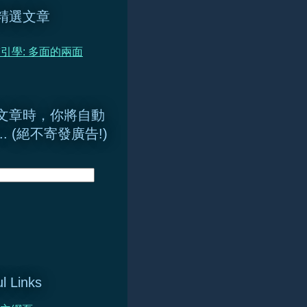
精選文章
引學: 多面的兩面
文章時，你將自動
.. (絕不寄發廣告!)
l Links