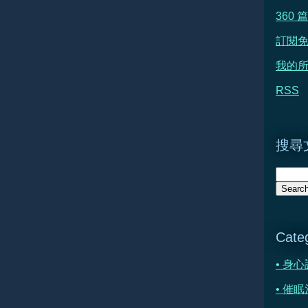
360
訂閱
我的所
RSS
搜尋文
Cate
• 身
• 催眠