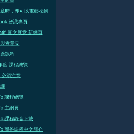
e 主網頁
文章時，即可以電郵收到
book 智識專頁
ratif: 圖文展意 新網頁
參與者意見
推薦課程
 年度 課程總覽
 必須注意
開課
h To 課程總覽
 To 主網頁
h To 課程錄音下載
h To 部份課程中文簡介