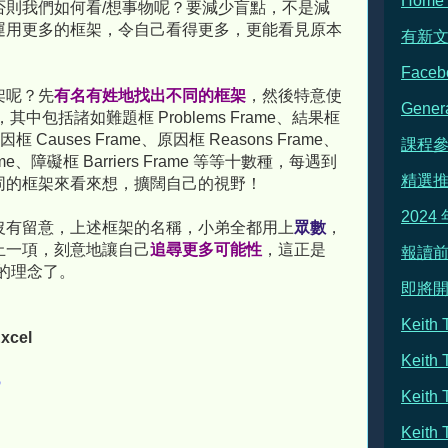
Hom
否則我們如何看/想事物呢？要減少盲點，不是減
運用更多的框架，令自己看得更多，更能看見原本
有新
Face
架呢？先
有名有姓地找出不同的框架
，然後特意使
Gene
其中包括諸如難題框 Problems Frame、結果框
起因框 Causes Frame、原因框 Reasons Frame、
課程
rame、障礙框 Barriers Frame 等等十數種，每遇到
精選
同的框架來看來想，擴闊自己的視野！
2024
沒有留意，上述框架的名稱，小弟全都用上
眾數
，
止一項，刻意地讓自己
追尋更多可能性
，這正是
報讀前
放框的理念了。
即將
Keit
xcel
Keith
6
Keit
Keit