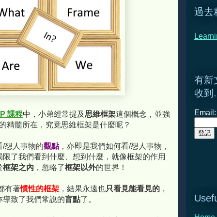
過去
Learni
有新
收到.
Email:
P 課程
中，小弟經常提及
思維框架
這個概念，並強
P 的精髓所在，究竟思維框架是什麼呢？
/想人事物的
觀點
，亦即是我們如何看/想人事物，
局限了我們看到什麼、想到什麼，就像框架的作用
於
框架之內
，忽略了
框架以外
的世界！
都有著
慣性的框架
，結果永遠也
只看見能看見的
，
Usefu
亦導致了我們常說的
盲點
了。