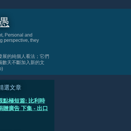
迂愚
nt, Personal and
g perspective, they
發展的純個人看法；它們
隔數天不斷加入新的文
o)
精選文章
觀點極短篇: 比利時
贈廣告 下集 - 出口