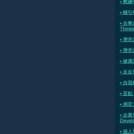
• 教練學
• 輔引學 
• 合整
Thinki
• 潛
• 潛
• 健康
• 反反
• 自我察
• 盲點 
• 感官
• 企業
Devel
• 個人