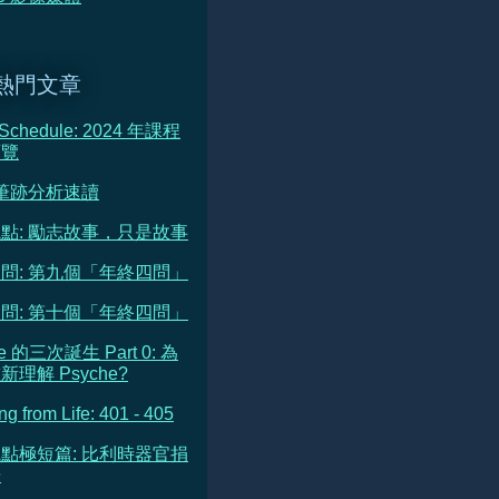
熱門文章
 Schedule: 2024 年課程
預覽
 筆跡分析速讀
點: 勵志故事，只是故事
問: 第九個「年終四問」
問: 第十個「年終四問」
he 的三次誕生 Part 0: 為
理解 Psyche?
ng from Life: 401 - 405
點極短篇: 比利時器官捐
告