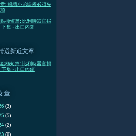
意: 報讀小弟課程必須先
事項
點極短篇: 比利時器官捐
 下集 - 出口內銷
精選新近文章
點極短篇: 比利時器官捐
 下集 - 出口內銷
文章
26
(3)
25
(5)
24
(2)
23
(8)