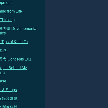
opment
ning from Life
Thinking
動力學 Developmental
ics
5 Tips of Keith To
的觀點
念 Concepts 101
cepts Behind My
ams
Base
c & Songs
dio 錄音媒體
deo 影像媒體