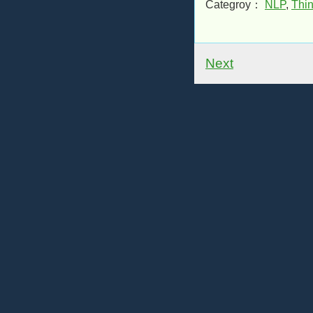
Categroy：
NLP
,
Thin
Next