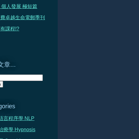
 篇 個人發展 極短篇
免費卓越生命電郵季刊
有課程!?
章...
gories
心語言程序學 NLP
治療學 Hypnosis