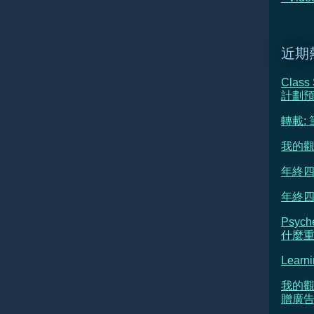
近期
Class
計劃
轉載:
我的觀
年終四
年終四
Psyc
什麼重新
Learni
我的觀
贈廣