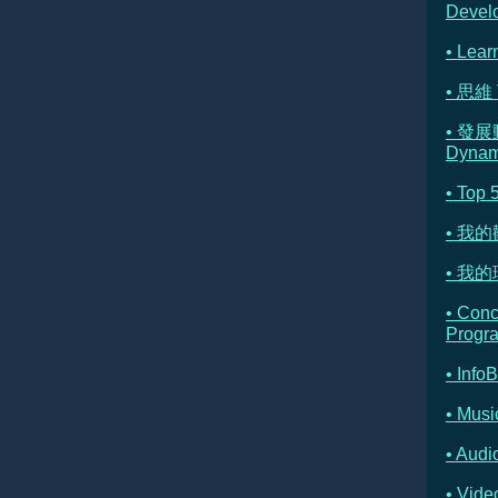
Devel
• Lear
• 思維 
• 發展
Dynam
• Top 
• 我
• 我的理
• Con
Progr
• Info
• Musi
• Au
• Vi