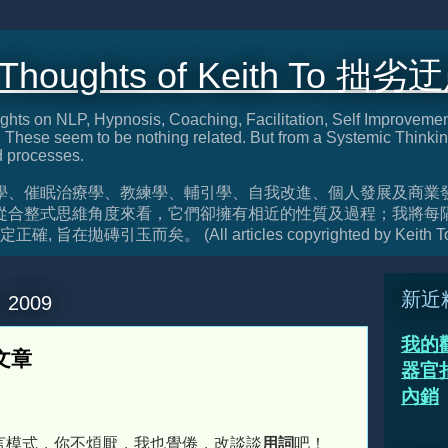
 Thoughts of Keith To 拙劣
ghts on NLP, Hypnosis, Coaching, Facilitation, Self Improveme
These seem to be nothing related. But from a Systemic Thinkin
d processes.
學、催眠治療學、教練學、輔引學、自我改進、個人發展及商業
從合整式思維角度來看，它們卻擁有相近的性質及過程；我將每
旨在拋磚引玉而矣。 (All articles copyrighted by Keith T
新近
, 2009
我的
股文章
器官捐
內銷
言模式，你不煩厭，我也覺倦，改談談
用詞
吧！