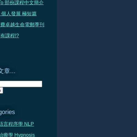
h To 部份課程中文簡介
 篇 個人發展 極短篇
免費卓越生命電郵季刊
有課程!?
章...
gories
心語言程序學 NLP
治療學 Hypnosis