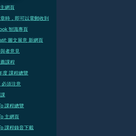
e 主網頁
文章時，即可以電郵收到
book 智識專頁
ratif: 圖文展意 新網頁
參與者意見
推薦課程
 年度 課程總覽
 必須注意
開課
h To 課程總覽
 To 主網頁
h To 課程錄音下載