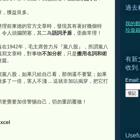
過去
章，獲益良多。
我的觀
整理前東德的官方文章時，發現其有著好幾個特
垃圾
，令人頭腦閉塞，其二為
語詞矛盾
，歪曲常理！
在1942年，毛主席曾力斥『黨八股』，所謂黨八
員寫文章時，對事物
不加分析
，只是
搬用名詞和術
有新
連篇。
收到.
寫黨八股，如果只給自己看，那倒還不要緊；如果
Email:
多了一倍，害人不淺 ... 這就非加以揭穿，把它打
弟更覺要加倍警惕自己，切勿重蹈覆徹！
xcel
Usefu