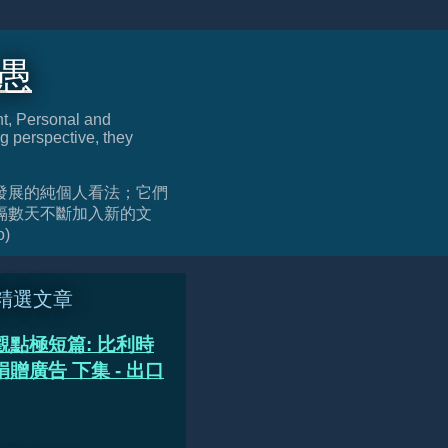
迂愚
nt, Personal and
g perspective, they
發展的純個人看法；它們
隔數天不斷加入新的文
o)
精選文章
觀點極短篇: 比利時
贈廣告 下集 - 出口