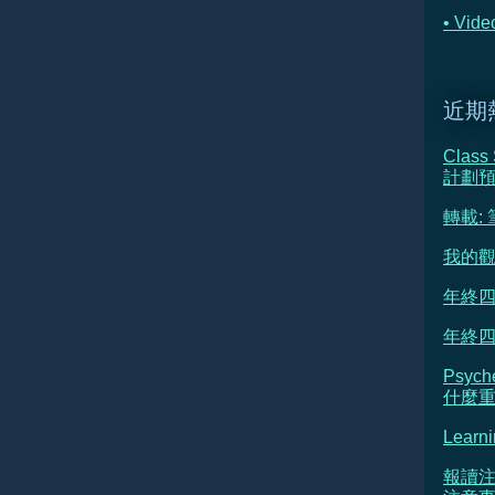
• Vi
近期
Class
計劃
轉載:
我的觀
年終四
年終四
Psyc
什麼重新
Learni
報讀注