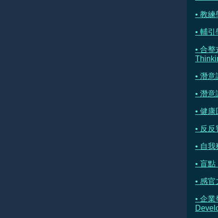
• 教練學
• 輔引學 
• 合整
Thinki
• 潛
• 潛
• 健康
• 反反
• 自我察
• 盲點 
• 感官
• 企業
Devel