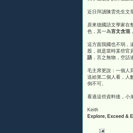
近日拜讀陳雲先生文
原來德國語文學家在
色，其一為
言文含混
這方面我國也不弱，遠
股，就是當時某些官
語
，言之無物，空話
毛主席更說：一個人
送給第二個人看，人數
倒不可。
看過這些資料後，小
Keith
Explore, Exceed & E