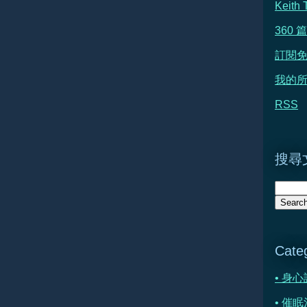
Keit
360
訂閱
我的所
RSS
搜尋文
Cate
• 身
• 催眠