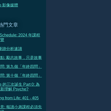
deo 影像媒體
熱門文章
 Schedule: 2024 年課程
預覽
 筆跡分析速讀
點: 勵志故事，只是故事
問: 第九個「年終四問」
問: 第十個「年終四問」
he 的三次誕生 Part 0: 為
理解 Psyche?
ng from Life: 401 - 405
意: 報讀小弟課程必須先