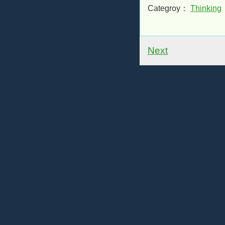
Categroy：
Thinking
Next