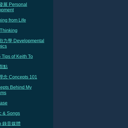
發展 Personal
opment
ning from Life
Thinking
動力學 Developmental
ics
5 Tips of Keith To
的觀點
念 Concepts 101
cepts Behind My
ams
Base
c & Songs
dio 錄音媒體