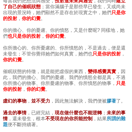
每當我們把想法與感受，
投射進未來與過去
，我們同時
建立
了自己的催眠狀態
；當你滿腦子是那些早已發生，又或尚未
出現的景況時，她們顯然不是存在於現實之中，她們
只是你
的投射
，
你的幻覺
。
你的擔心、你的憂慮、你的憤怒，又是什麼呢? 同樣地，她
們
也只是你的投射
，
你的幻覺
。
你所擔心的、你所憂慮的、你所憤怒的，不是過去，便是還
未發生；不管你覺得她們如何真實，她們也
只是你的投射
，
你的幻覺
。
催眠狀態的特徵，就是能把虛假的東西，
變得感覺真實
，因
此，我們的擔心、我們的憂慮、我們的憤怒全都是真，不過
你所擔心的物事、你所憂慮的物事、你所憤怒的物事，
只是
你的投射
，
你的幻覺
。
虛幻的事物
，
並不受力
，因此無法解決，我們便被
膠著
了。
過去的事情
，已經完結，
現在做什麼也不能逆轉
；
未來的事
情
，還未發生，根本
不受現在的你所能控制
，結果
所謂的難
題
便不斷持續著。