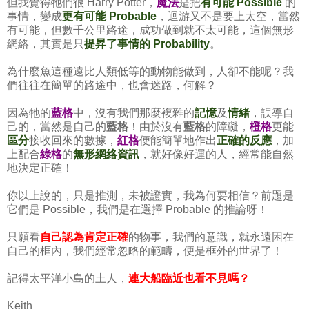
但我覺得牠們很 Harry Potter，
魔法
是把
有可能 Possible
的
事情，變成
更有可能 Probable
，迴游又不是要上太空，當然
有可能，但數千公里路途，成功做到就不太可能，這個無形
網絡，其實是只
提昇了事情的 Probability
。
為什麼魚這種遠比人類低等的動物能做到，人卻不能呢？我
們往往在簡單的路途中，也會迷路，何解？
因為牠的
藍格
中，沒有我們那麼複雜的
記憶
及
情緒
，誤導自
己的，當然是自己的
藍格
！由於沒有
藍格
的障礙，
橙格
更能
區分
接收回來的數據，
紅格
便能簡單地作出
正確的反應
，加
上配合
綠格
的
無形網絡資訊
，就好像好運的人，經常能自然
地決定正確！
你以上說的，只是推測，未被證實，我為何要相信？前題是
它們是 Possible，我們是在選擇 Probable 的推論呀！
只願看
自己認為肯定正確
的物事，我們的意識，就永遠困在
自己的框內，我們經常忽略的範疇，便是框外的世界了！
記得太平洋小島的土人，
連大船臨近也看不見嗎？
Keith