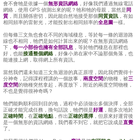
會不會牠是依據一個
無形資訊網絡
，好像我們通過無線電話
網絡，使用 GPS 偵測出來的呢？牠和牠的母親，當然是
同
質
，而且關係密切，因此能自然地接受那個
同質資訊
，有如
相同頻率的雷射光，才能投射出相同頻率的
全息圖
一樣。
但每條三文魚也會在不同的海域棲息，等於每一條的迴游路
線也不相同，牠們是如何計算出來的呢？在無形資訊網絡
下，
每一小部份也擁有全部訊息
，等於牠們棲息在那裡也
好，也能
接通整個網絡
，好像小弟在家中不論那個角落，也
能連接上網，取得網上所有資訊。
當然我們還未知道三文魚迴游的真正原理，因此我們覺得十
分神奇，記得課程裡講的一個故事，
兩度空間
的物種，被
三
度空間
的物種突然拿起，再度放下，附近的兩度空間物種，
不也是覺得很神奇嗎？
牠們能夠順利回到目的地，過程中必須做出多個決擇，全部
正確才能完成任務，換句話說，牠們很是
好運
，能多次地於
正確時間
，在
正確地點
，作出
正確的選擇
，但原來好運背後
是一個無形的資訊網絡，我們看不到它，就把它說成是
直覺
了。