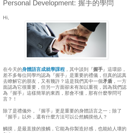
Personal Development: 握手的學問
Hi,
在今天的
身體語言成就學課程
，其中談到『
握手
』這環節，
差不多每位同學均認為『握手』是重要的禮儀，但真的認真
去瞭解它的朋友，又有幾許？這是我們其中一個
矛盾
，一方
面認為它很重要，但另一方面卻未有加以重視，因為我們認
為『握手』這樣簡單的東西，那會不懂，那有什麼學問可
言？！
除了是禮儀外，『握手』更是重要的身體語言之一；除了
『握手』以外，還有什麼方法可以公然觸摸他人？
觸摸，是最直接的接觸，它能為你製造好感，也能給人壞的