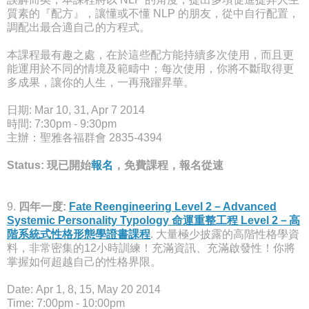
質素的『配方』，讓懂或不懂 NLP 的朋友，從中自行配置，
調配出最合適自己的方程式。
本課程最有趣之處，在於這些配方能持續多次使用，而且更
能運用於不同的情境及範疇中；每次使用，你將不斷取得更
多成果，讓你的人生，一再飛躍昇華。
日期: Mar 10, 31, Apr 7 2014
時間: 7:30pm - 9:30pm
主辦：聖雅各福群會 2835-4394
Status: 現已開始
報名
，免費課程，報名從速
9.
四年一度:
Fate Reengineering Level 2－Advanced
Systemic Personality Typology 命運重整工程 Level 2－高
階系統式性格形態學證書課程
. 大量極少披露的高階性格學資
料，非常密集的12小時訓練！充滿資訊、充滿啟發性！你將
掌握如何超越自己的性格界限。
Date: Apr 1, 8, 15, May 20 2014
Time: 7:00pm - 10:00pm