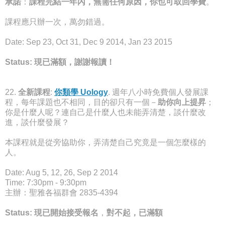
承諾
：
課程完結一年內，無需任何原因，你也可取回學費
。
課程應只辦一次，萬勿錯過。
Date: Sep 23, Oct 31, Dec 9 2014, Jan 23 2015
Status: 現已滿額，謝謝報讀！
22.
全新課程
:
你類學 Uology
. 週年八小時免費個人發展課
程，每年課題也不相同，目的卻只有一個－
助你向上提昇
；
你是什麼人呢？連自己是什麼人也未能弄清楚，談什麼改
進，談什麼發展？
本課程就是從旁協助你，弄清楚自己究竟是一個怎麼樣的
人。
Date: Aug 5, 12, 26, Sep 2 2014
Time: 7:30pm - 9:30pm
主辦：聖雅各福群會 2835-4394
Status: 現已開始接受
報名
，
對不起，已滿額