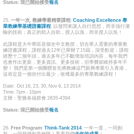
Status: 現已開始接受
報名
25.
一年一次, 教練學最精要課程
:
Coaching Excellence 專
業教練學基礎證書課程
. 以發問來讓人自行思想，而非強行灌
輸的技術；真正的助人自助，授人以漁，而非授人以魚！
此課程是大中華區首個全中文教授，切合華人需要的專業教
練證書課程，課程過去12年已舉辦了15屆，深受歡迎；課程
經歷十二個年頭，過去多年已不斷增加培訓內容，每年我們
也會作出更新，更多資訊、更多技術，但學費卻維持多年不
變！ 我們是第一個團體首先將教練這門新興專業引入香港，
這肯定是一個你付出最少，收穫最多的專業教練課程！
Date: Oct 16, 23, 30, Nov 6, 13 2014
Time: 7pm - 10pm
主辦：聖雅各福群會 2835-4394
Status: 現已開始接受
報名
26.
Free Program
:
Think-Tank 2014
. 一年一度，一同創
新，一同發揮創意極限！看看我們
去年的成果
！