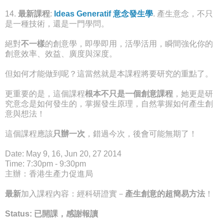
14.
最新課程
:
Ideas Generatif 意念發生學
. 產生意念，不只
是一種技術，還是一門學問。
絕對
不一樣
的創意學，即學即用，活學活用，瞬間強化你的
創意效率、效益、廣度與深度。
但如何才能做到呢？這當然就是本課程將要研究的重點了。
更重要的是，這個課程
根本不只是一個創意課程
，她更是研
究意念是如何發生的，掌握發生原理，自然掌握如何產生創
意與想法！
這個課程應該
只辦一次
，錯過今次，後會可能無期了！
Date: May 9, 16, Jun 20, 27 2014
Time: 7:30pm - 9:30pm
主辦：香港生產力促進局
最新
加入課程內容：
經科研證實－
產生創意的超簡易方法
！
Status: 已開課，感謝報讀