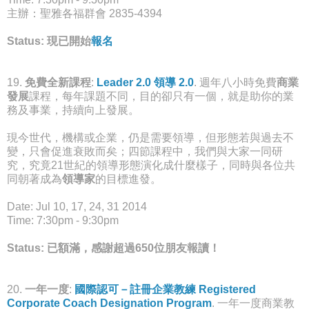
主辦：聖雅各福群會 2835-4394
Status: 現已開始
報名
19.
免費全新課程
:
Leader 2.0 領導 2.0
. 週年八小時免費
商業
發展
課程，每年課題不同，目的卻只有一個，就是助你的業
務及事業，持續向上發展。
現今世代，機構或企業，仍是需要領導，但形態若與過去不
變，只會促進衰敗而矣；四節課程中，我們與大家一同研
究，究竟21世紀的領導形態演化成什麼樣子，同時與各位共
同朝著成為
領導家
的目標進發。
Date: Jul 10, 17, 24, 31 2014
Time: 7:30pm - 9:30pm
Status: 已額滿，感謝超過650位朋友報讀！
20.
一年一度
:
國際認可－註冊企業教練 Registered
Corporate Coach Designation Program
. 一年一度商業教