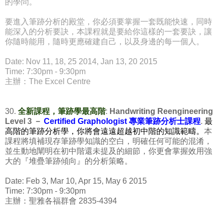
的學問。
要進入筆跡分析的殿堂，你必須要掌握一套既能快速，同時
能深入的分析要訣，本課程就是要給你這樣的一套要訣，讓
你隨時能用，隨時更應確建自己，以及身邊的每一個人。
Date: Nov 11, 18, 25 2014, Jan 13, 20 2015
Time: 7:30pm - 9:30pm
主辦：The Excel Centre
30.
全新課程，筆跡學最高階
:
Handwriting Reengineering
Level 3 －
Certified Graphologist 專業筆跡分析士課程
.
最
高階的筆跡分析學
，
你將會
遠遠超越初中階的知識範疇
。
本
課程將填補現存
筆跡學知識
的
空白，明確任何可能的混淆，
並生動地闡明在初中階還未提及的細節，
你更會掌握效用強
大的『堆疊筆跡傾向』的分析策略。
Date:
Feb 3, Mar 10
, Apr 15,
May 6
2015
Time: 7:30pm - 9:30pm
主辦：聖雅各福群會 2835-4394