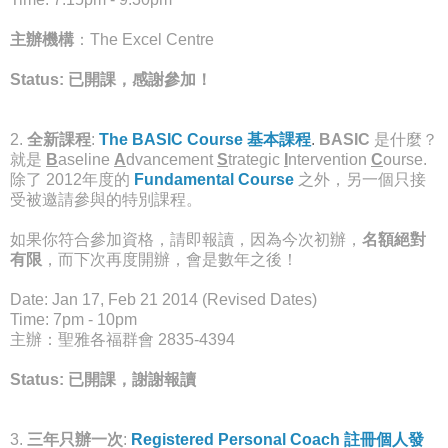
主辦機構
：The Excel Centre
Status: 已開課，感謝參加！
2.
全新課程
:
The BASIC Course 基本課程
.
BASIC
是什麼？
就是
B
aseline
A
dvancement
S
trategic
I
ntervention
C
ourse.
除了 2012年度的
Fundamental Course
之外，另一個只接
受被邀請參與的特別課程。
如果你符合參加資格，請即報讀，因為今次初辦，
名額絕對
有限
，而下次再度開辦，會是數年之後！
Date: Jan 17, Feb 21 2014 (Revised Dates)
Time: 7pm - 10pm
主辦：聖雅各福群會 2835-4394
Status: 已開課，謝謝報讀
3.
三年只辦一次
:
Registered Personal Coach 註冊個人發