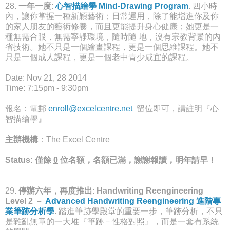
28.
一年一度
:
心智描繪學 Mind-Drawing Program
. 四小時
內，讓你掌握一種新穎藝術；日常運用，除了能增進你及你
的家人朋友的藝術修養，而且更能提升身心健康；她更是一
種無需合眼，無需寧靜環境，隨時隨 地，沒有宗教背景的內
省技術。她不只是一個繪畫課程，更是一個思維課程。她不
只是一個成人課程，更是一個老中青少咸宜的課程。
Date: Nov 21, 28 2014
Time: 7:15pm - 9:30pm
報名：電郵
enroll@excelcentre.net
留位即可，請註明『心
智描繪學』
主辦機構
：The Excel Centre
Status:
僅餘
0
位名額
，
名額已滿，謝謝報讀，明年請早
！
29.
停辦六年，再度推出
:
Handwriting Reengineering
Level 2 －
Advanced Handwriting Reengineering 進階專
業筆跡分析學
. 踏進筆跡學殿堂的重要一步，筆跡分析，不只
是雜亂無章的一大堆『筆跡－性格對照』，而是一套有系統