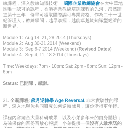
練課程，深入教練知識技術！
國際企業教練協會
在大中華地
區唯一認可的課程，香港專業教練培訓課程的先河，昂然踏
進第十
三
年，修畢可獲取國際認可專業資格。作為二十一世
紀管理人，教練學問，越早掌握，越能卓越於知識型經濟的
新世界。
Module 1: Aug 14, 21, 28 2014 (Thursdays)
Module 2: Aug 30-31 2014 (Weekend)
Module 3: Sep 6-7 2014 (Weekend) (
Revised Dates
)
Module 4: Sep 4, 11, 18 2014 (Thursdays)
Time: Weekdays: 7pm - 10pm; Sat: 2pm - 8pm; Sun: 12pm -
6pm
Status: 已開
課，感謝。
21.
全新課程
:
歲月逆轉學 Age Reversal
. 非常實驗性的課
程，深入地與你共同研究如何逆轉歲月，讓你活得更年輕。
課程內容總合大量科研成果，以及小弟多年來的自身體驗；
為確保你的百份百放心報讀，小弟提供一個
沒有人敢承諾的