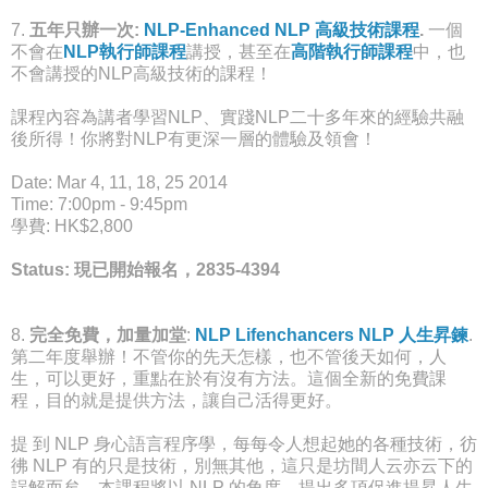
7.
五年只辦一次
:
NLP-Enhanced NLP 高級技術課程
.
一個
不會在
NLP執行師課程
講授，甚至在
高階執行師課程
中，也
不會講授的NLP高級技術的課程！
課程內容為講者學習NLP、實踐NLP二十多年來的經驗共融
後所得！你將對NLP有更深一層的體驗及領會！
Date: Mar 4, 11, 18, 25 2014
Time: 7:00pm - 9:45pm
學費: HK$2,800
Status: 現已開始報名，2835-4394
8.
完全免費，加量加堂
:
NLP Lifenchancers NLP 人生昇鍊
.
第二年度舉辦！不管你的先天怎樣，也不管後天如何，人
生，可以更好，重點在於有沒有方法。這個全新的免費課
程，目的就是提供方法，讓自己活得更好。
提 到 NLP 身心語言程序學，每每令人想起她的各種技術，彷
彿 NLP 有的只是技術，別無其他，這只是坊間人云亦云下的
誤解而矣，本課程將以 NLP 的角度，提出多項促進提昇人生