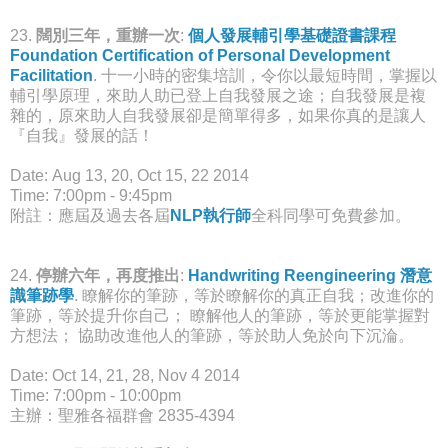
23.
闊別三年，重辦一次
:
個人發展輔引學基礎證書課程
Foundation Certification of Personal Development
Facilitation
. 十一小時的密集培訓，令你以最短時間，掌握以
輔引學原理，來助人助已登上自我發展之途；自我發展是複
雜的，原來助人自我發展卻是簡單得多，如果你真的是讓人
『自我』發展的話！
Date: Aug 13, 20, Oct 15, 22 2014
Time: 7:00pm - 9:45pm
附註：應屆及過去各屆
NLP執行師
全科同學可免費參加。
24.
停辦六年，再度推出
:
Handwriting Reengineering 潛意
識筆跡學
. 瞭解你的筆跡，等於瞭解你的真正自我；改進你的
筆跡，等於提升你自己； 瞭解他人的筆跡，等於更能掌握對
方想法； 協助改進他人的筆跡，等於助人免於向下沉淪。
Date: Oct 14, 21, 28, Nov 4 2014
Time: 7:00pm - 10:00pm
主辦：聖雅各福群會 2835-4394