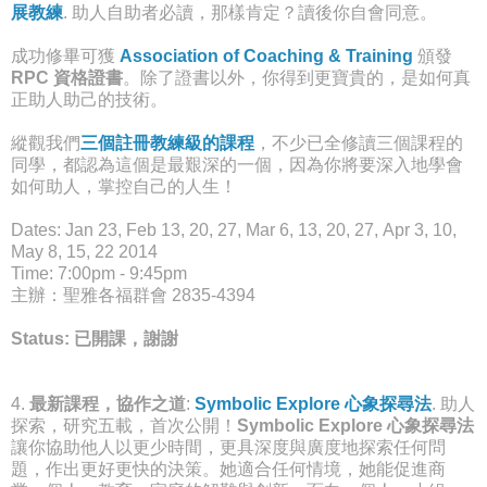
展教練
. 助人自助者必讀，那樣肯定？讀後你自會同意。
成功修畢可獲
Association of Coaching & Training
頒發
RPC 資格證書
。除了證書以外，你得到更寶貴的，是如何真
正助人助己的技術。
縱觀我們
三個註冊教練級的課程
，不少已全修讀三個課程的
同學，都認為這個是最艱深的一個
，因為你將要深入地學會
如何助人，掌控自己的人生！
Dates: Jan 23, Feb 13, 20, 27, Mar 6, 13, 20, 27, Apr 3, 10,
May 8, 15, 22 2014
Time: 7:00pm - 9:45pm
主辦：聖雅各福群會 2835-4394
Status: 已開課，謝謝
4.
最新課程，協作之道
:
Symbolic Explore 心象探尋法
. 助人
探索，研究五載，首次公開！
Symbolic Explore 心象探尋法
讓你協助他人以更少時間，更具深度與廣度地探索任何問
題，作出更好更快的決策。她適合任何情境，她能促進商