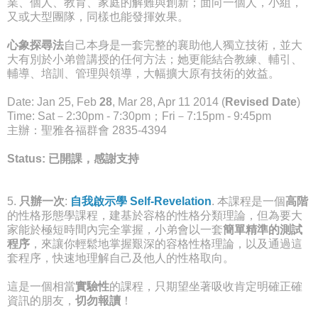
業、個人、教育、家庭的解難與創新；面向一個人，小組，
又或大型團隊，同樣也能發揮效果。
心象探尋法
自己本身是一套完整的襄助他人獨立技術，並大
大有別於小弟曾講授的任何方法；她更能結合教練、輔引、
輔導、培訓、管理與領導，大幅擴大原有技術的效益。
Date: Jan 25, Feb
28
, Mar 28, Apr 11 2014 (
Revised Date
)
Time: Sat－2:30pm - 7:30pm；Fri－7:15pm - 9:45pm
主辦：聖雅各福群會 2835-4394
Status: 已開課，感謝支持
5.
只辦一次
:
自我啟示學 Self-Revelation
. 本課程是一個
高階
的性格形態學課程，建基於容格的性格分類理論，但為要大
家能於極短時間內完全掌握，小弟會以一套
簡單精準的測試
程序
，來讓你輕鬆地掌握艱深的容格性格理論，以及通過這
套程序，快速地理解自己及他人的性格取向。
這是一個相當
實驗性
的課程，只期望坐著吸收肯定明確正確
資訊的朋友，
切勿報讀
！