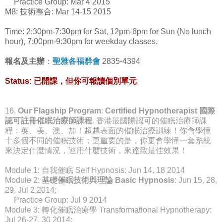
__
Practice Group: Mar 4 2015
M8: 技術整合: Mar 14-15 2015
Time: 2:30pm-7:30pm for Sat, 12pm-6pm for Sun (No lunch
hour), 7:00pm-9:30pm for weekday classes.
報名及主辦
：
聖雅各福群會
2835-4394
Status: 已開課，但你可報讀個別單元
16.
Our Flagship Program
:
Certified Hypnotherapist 國際
認可註冊催眠治療師課程
. 香港最國際認可的催眠治療師課
程：英、美、澳、加！超越表面的催眠治療訓練！你會學懂
十多個不同的催眠技術；更重要的是，你更會學懂一套系統
來決定什麼情況，運用什麼技術，來達致最佳效果！
Module 1: 自我催眠 Self Hypnosis: Jun 14, 18 2014
Module 2:
基礎催眠技術與理論 Basic Hypnosis
: Jun 15, 28,
29, Jul 2 2014;
__
Practice Group: Jul 9 2014
Module 3: 轉化催眠治療學 Transformational Hypnotherapy:
Jul 26-27, 30 2014;