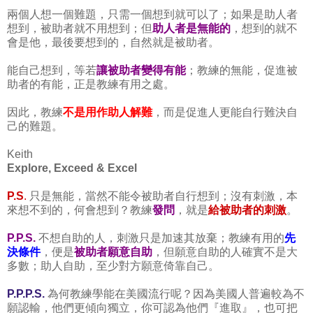
兩個人想一個難題，只需一個想到就可以了；如果是助人者
想到，被助者就不用想到；但
助人者是無能的
，想到的就不
會是他，最後要想到的，自然就是被助者。
能自己想到，等若
讓被助者變得有能
；教練的無能，促進被
助者的有能，正是教練有用之處。
因此，教練
不是用作助人解難
，而是促進人更能自行難決自
己的難題。
Keith
Explore, Exceed & Excel
P.S
.
只是無能，當然不能令被助者自行想到；沒有刺激，本
來想不到的，何會想到？教練
發問
，就是
給被助者的刺激
。
P.P.S.
不想自助的人，刺激只是加速其放棄；教練有用的
先
決條件
，便是
被助者願意自助
，但願意自助的人確實不是大
多數；助人自助，至少對方願意倚靠自己。
P.P.P.S.
為何教練學能在美國流行呢？因為美國人普遍較為不
願認輸，他們更傾向獨立，你可認為他們『進取』，也可把