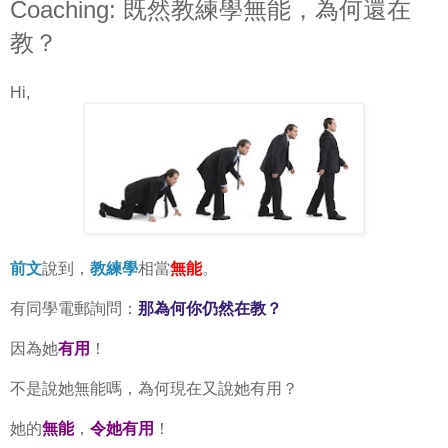
Coaching: 既然教練學無能，為何還在
教？
Hi,
前文
說到，
教練學
相當
無能
。
有同學電郵詢問：
那為何你仍然在教？
因為她
有用
！
不是說她無能嗎，為何現在又說她有用？
她的
無能
，
令她有用
！