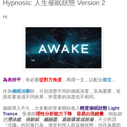
Hypnosis: 人生催眠狀態 Version 2
Hi,
為表持平
，有必要
從對方角度
，再撰一文，以配合
前文
...
作為
催眠治療
師，分別清楚不同的催眠深度，至為重要，皆
因若要達成不同效果，所需要的深度也不相同。
催眠導入不久，大多數的受者開始進入
輕度催眠狀態 Light
Trance
，受者的
理性分析能力下降
，
容易出現錯覺
，例如
錯
把
潛泳鏡
、
保鮮紙
、
鐵鍋蓋
、
蒸餸碟當成裝備
，不少所謂
『洗腦』的惡毒行為，便是利用人群這種狀態；但作為襄助