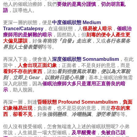
他人的催眠治療師，我們
要做的是萬分謹慎
，
切勿胡言亂
語
，誤導他人。
更深一層的狀態，便是
中度催眠狀態 Medium
Trance/Catalepsy
，在這個狀態，人
很易被人暗示
，
催眠治
療師用的是解難的暗示
，固然助人；但
刻毒的便令人產生更
大偏見謬誤
，好像
有街坊『自發』走出來
，又或
各行各業各
界別人士發表聲明
等等。
再深入下去，便會進入
深度催眠狀態 Somnambulism
，在此
當中，
人會出現正面幻象
；正面者，不是良好的意思，而是
看到不存在的東西
，諸如
看到些微風吹草動
，
便以為大軍殺
到
，
立即上 Gear
，
以致終日提心吊膽
；基本上催眠治療無需
深入此狀態，因為
催眠治療師大多只是運用正直善良的暗
示
，助人脫困。
再深一層，到達
昏睡狀態 Profound Somnambulism
，
負面
幻象極易出現
；負面者，也不是惡劣的意思，而是
存在的東
西
，
卻看不見
，好像
強弱懸殊
、
冷嘲熱諷
、
渺茫希望
等等。
但人沒有接受催眠，怎會無端進入上述的催眠狀態呢? 小弟
常說，人生就是一場大型催眠，
及早醒覺者
，
免被自己誤