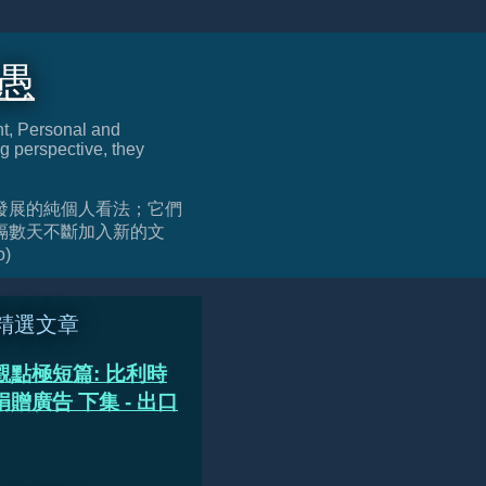
迂愚
nt, Personal and
g perspective, they
發展的純個人看法；它們
隔數天不斷加入新的文
o)
精選文章
觀點極短篇: 比利時
贈廣告 下集 - 出口