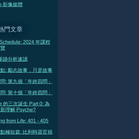
deo 影像媒體
熱門文章
 Schedule: 2024 年課程
預覽
 筆跡分析速讀
點: 勵志故事，只是故事
問: 第九個「年終四問」
問: 第十個「年終四問」
he 的三次誕生 Part 0: 為
理解 Psyche?
ng from Life: 401 - 405
點極短篇: 比利時器官捐
告