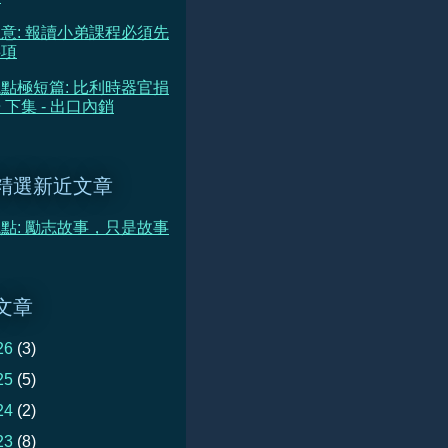
意: 報讀小弟課程必須先
事項
點極短篇: 比利時器官捐
 下集 - 出口內銷
精選新近文章
點: 勵志故事，只是故事
文章
26
(3)
25
(5)
24
(2)
23
(8)