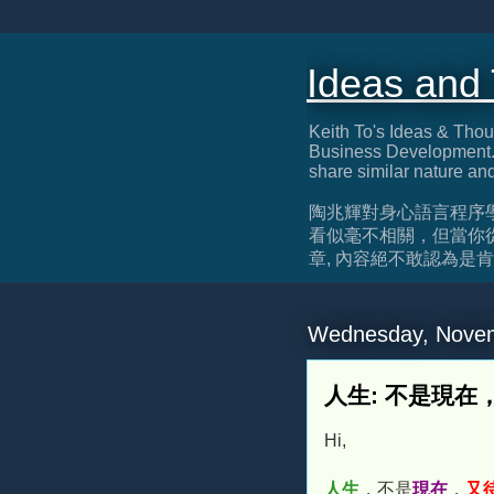
Ideas and
Keith To's Ideas & Thou
Business Development. 
share similar nature an
陶兆輝對身心語言程序
看似毫不相關，但當你
章, 內容絕不敢認為是肯定正確, 
Wednesday, Novem
人生: 不是現在
Hi,
人生
，不是
現在
，
又