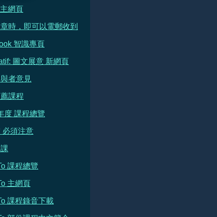
e 主網頁
文章時，即可以電郵收到
book 智識專頁
ratif: 圖文展意 新網頁
參與者意見
推薦課程
 年度 課程總覽
 必須注意
開課
h To 課程總覽
 To 主網頁
h To 課程錄音下載