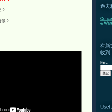
過去
天？
Concep
時候？
& Wan
有新
收到.
Email:
Usefu