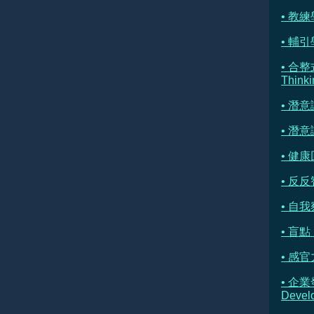
• 教練學
• 輔引學 
• 合整
Thinki
• 潛
• 潛
• 健康
• 反反
• 自我察
• 盲點 
• 感官
• 企業
Devel