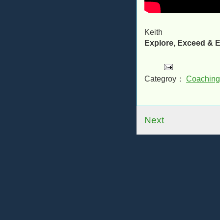
Keith
Explore, Exceed & E
Categroy：
Coaching
Next