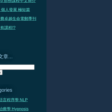
h To 部份課程中文簡介
 篇 個人發展 極短篇
免費卓越生命電郵季刊
有課程!?
章...
gories
心語言程序學 NLP
治療學 Hypnosis