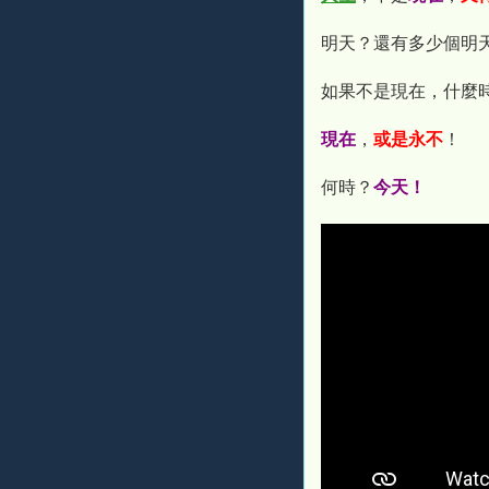
明天？還有多少個明
如果不是現在，什麼
現在
，
或是永不
！
何時？
今天！