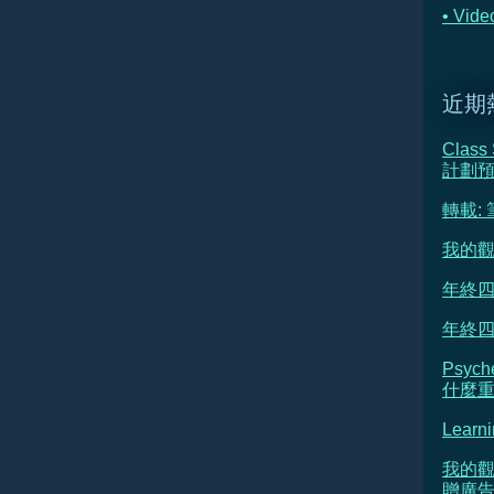
• Vi
近期
Class
計劃
轉載:
我的觀
年終四
年終四
Psyc
什麼重新
Learni
我的觀
贈廣