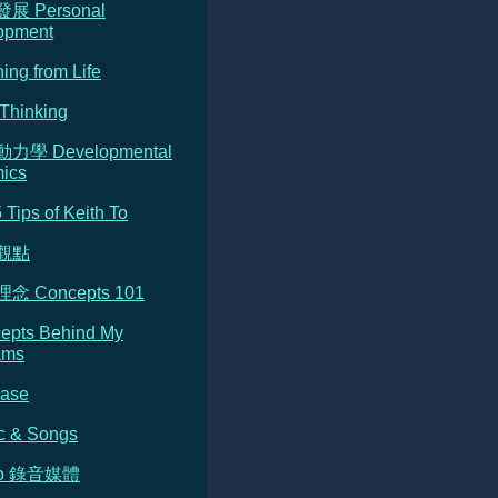
發展 Personal
opment
ning from Life
Thinking
動力學 Developmental
ics
5 Tips of Keith To
的觀點
念 Concepts 101
cepts Behind My
ams
Base
c & Songs
dio 錄音媒體