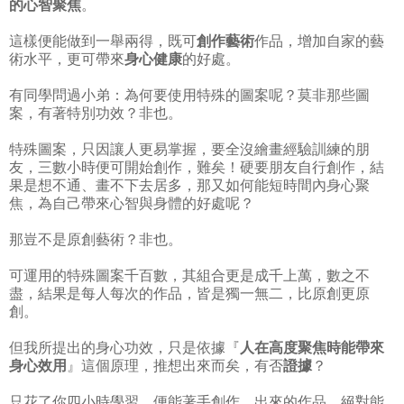
的心智聚焦
。
這樣便能做到一舉兩得，既可
創作藝術
作品，增加自家的藝
術水平，更可帶來
身心健康
的好處。
有同學問過小弟：為何要使用特殊的圖案呢？莫非那些圖
案，有著特別功效？非也。
特殊圖案，只因讓人更易掌握，要全沒繪畫經驗訓練的朋
友，三數小時便可開始創作，難矣！硬要朋友自行創作，結
果是想不通、畫不下去居多，那又如何能短時間內身心聚
焦，為自己帶來心智與身體的好處呢？
那豈不是原創藝術？非也。
可運用的特殊圖案千百數，其組合更是成千上萬，數之不
盡，結果是每人每次的作品，皆是獨一無二，比原創更原
創。
但我所提出的身心功效，只是依據『
人在高度聚焦時能帶來
身心效用
』這個原理，推想出來而矣，有否
證據
？
只花了你四小時學習，便能著手創作，出來的作品，絕對能