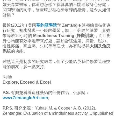
媲美專業畫家，你還想怎樣？就算真的不能達致身心好處，
問問學過的同學，繪畫時那種心緒寧靜的感覺，是令人如何
舒暢？
最近(2012年) 美國
聖約瑟學院
對 Zentangle 這種繪畫技術進
行研究，初步發現一小時的學習，加上十分鐘的練習，其效
果等若16小時的
Mindfulness Training
(
靜觀
訓練
)，而且對
身心均能有效率地帶來好處，諸如舒緩焦慮、抑鬱、壓力、
慢性疼痛、高血壓、失眠等等症狀，亦有助提昇
大腦
及
免疫
系統
的功能。
雖然這只是初步的研究結果，但至少能給予我們修習這種技
能的朋友，多一點支持。
Keith
Explore, Exceed & Excel
P.S.
有興趣看看這種藝術的部份作品，否參閱：
www.ZentangleArt.com
。
P.P.S.
研究來源：Yuhas, M. & Cooper, A. B. (2012).
Zentangle: Evaluation of a mindfulness activity. Unpublished