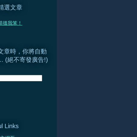
精選文章
 請搵我笨！
文章時，你將自動
.. (絕不寄發廣告!)
l Links