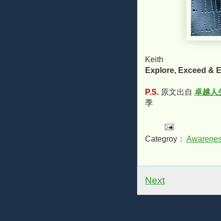
Keith
Explore, Exceed & E
P.S.
原文出自
卓越人生期
季
Categroy：
Awarene
Next