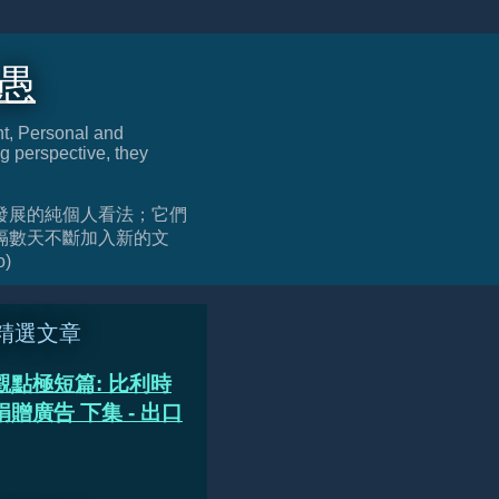
迂愚
nt, Personal and
g perspective, they
發展的純個人看法；它們
隔數天不斷加入新的文
o)
精選文章
觀點極短篇: 比利時
贈廣告 下集 - 出口