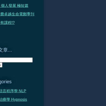
 篇 個人發展 極短篇
免費卓越生命電郵季刊
有課程!?
章...
gories
心語言程序學 NLP
治療學 Hypnosis