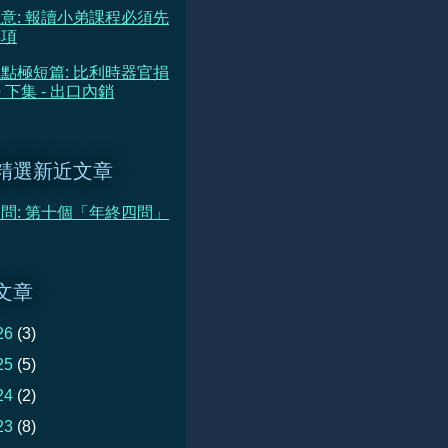
意: 報讀小弟課程必須先
事項
點極短篇: 比利時器官捐
 下集 - 出口內銷
精選新近文章
問: 第十個「年終四問」
文章
26
(3)
25
(5)
24
(2)
23
(8)