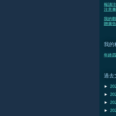
報讀注
注意
我的觀
贈廣告
我的
年終四
過去
►
20
►
20
►
20
►
20