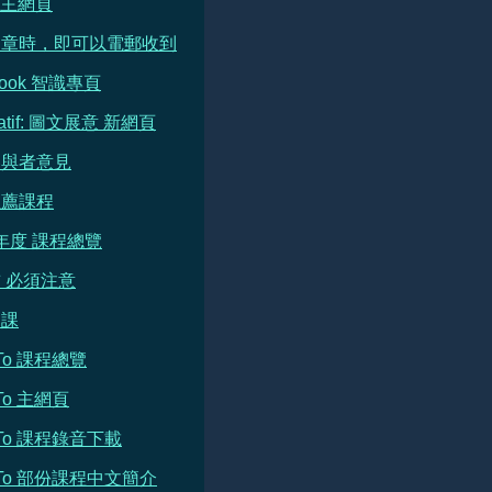
e 主網頁
文章時，即可以電郵收到
book 智識專頁
ratif: 圖文展意 新網頁
參與者意見
推薦課程
 年度 課程總覽
 必須注意
開課
h To 課程總覽
 To 主網頁
h To 課程錄音下載
h To 部份課程中文簡介