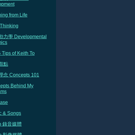
opment
ning from Life
Thinking
動力學 Developmental
ics
5 Tips of Keith To
的觀點
念 Concepts 101
cepts Behind My
ams
Base
c & Songs
dio 錄音媒體
deo 影像媒體