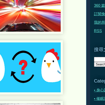
360
訂閱
我的所
RSS
搜尋文
Cate
• 身
• 催眠