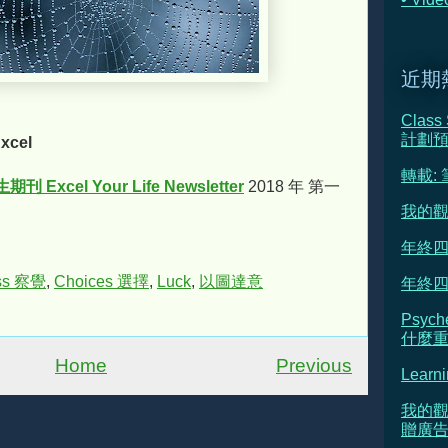
近期
Class
計劃
xcel
轉載:
刊 Excel Your Life Newsletter
2018 年 第一
我的觀
年終四
ss 察覺
,
Choices 選擇
,
Luck
,
以圖達意
年終四
Psyc
什麼重新
Home
Previous
Learni
我的觀
贈廣