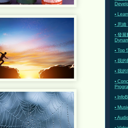
Devel
• Lear
• 思維 
• 發展
Dynam
• Top 
• 我
• 我的理
• Con
Progr
• Info
• Musi
• Au
• Vi