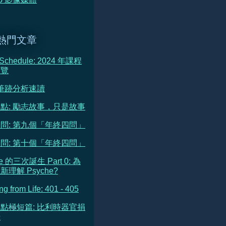
熱門文章
 Schedule: 2024 年課程
預覽
 筆跡分析速讀
點: 勵志故事，只是故事
問: 第九個「年終四問」
問: 第十個「年終四問」
he 的三次誕生 Part 0: 為
理解 Psyche?
ng from Life: 401 - 405
點極短篇: 比利時器官捐
告