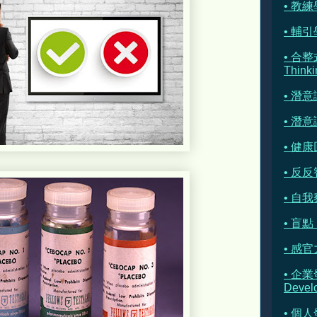
• 教練學
• 輔引學 
• 合整
Thinki
• 潛
• 潛
• 健康
• 反反
• 自我察
• 盲點 
• 感官
• 企業
Devel
• 個人