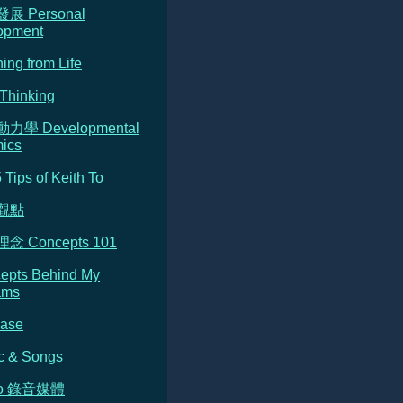
發展 Personal
opment
ning from Life
Thinking
動力學 Developmental
ics
5 Tips of Keith To
的觀點
念 Concepts 101
cepts Behind My
ams
Base
c & Songs
dio 錄音媒體