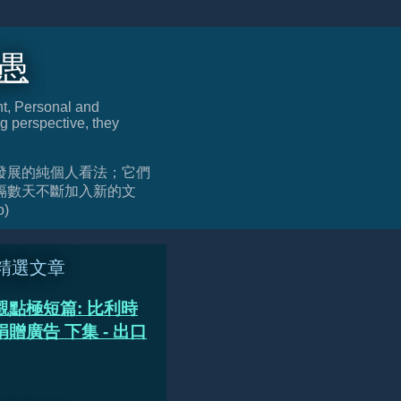
迂愚
nt, Personal and
g perspective, they
發展的純個人看法；它們
隔數天不斷加入新的文
o)
精選文章
觀點極短篇: 比利時
贈廣告 下集 - 出口