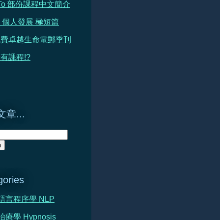
h To 部份課程中文簡介
 篇 個人發展 極短篇
免費卓越生命電郵季刊
有課程!?
章...
gories
心語言程序學 NLP
治療學 Hypnosis