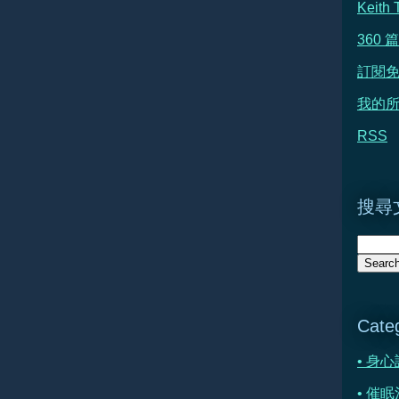
Keit
360
訂閱
我的所
RSS
搜尋文
Cate
• 身
• 催眠