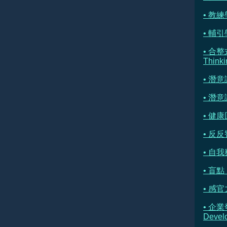
• 教練學
• 輔引學 
• 合整
Thinki
• 潛
• 潛
• 健康
• 反反
• 自我察
• 盲點 
• 感官
• 企業
Devel