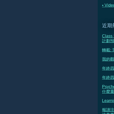
• Vi
近期
Class
計劃
轉載:
我的觀
年終四
年終四
Psyc
什麼重新
Learni
報讀注