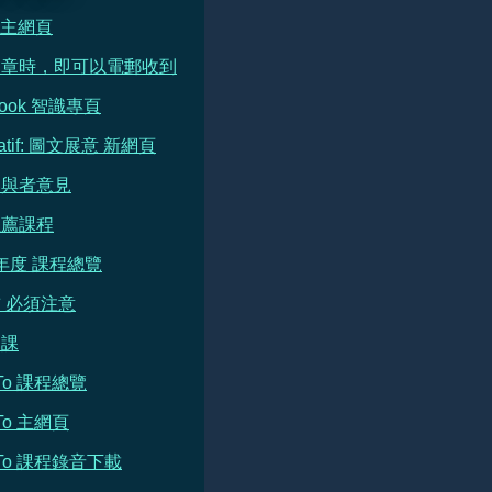
e 主網頁
文章時，即可以電郵收到
book 智識專頁
ratif: 圖文展意 新網頁
參與者意見
推薦課程
 年度 課程總覽
 必須注意
開課
h To 課程總覽
 To 主網頁
h To 課程錄音下載