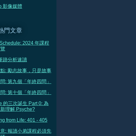
deo 影像媒體
熱門文章
 Schedule: 2024 年課程
預覽
 筆跡分析速讀
點: 勵志故事，只是故事
問: 第九個「年終四問」
問: 第十個「年終四問」
he 的三次誕生 Part 0: 為
理解 Psyche?
ng from Life: 401 - 405
意: 報讀小弟課程必須先