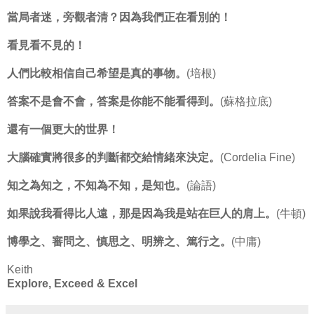
當局者迷，旁觀者清？因為我們正在看別的！
看見看不見的！
人們比較相信自己希望是真的事物。
(培根)
答案不是會不會，答案是你能不能看得到。
(蘇格拉底)
還有一個更大的世界！
大腦確實將很多的判斷都交給情緒來決定。
(Cordelia Fine)
知之為知之，不知為不知，是知也。
(論語)
如果說我看得比人遠，那是因為我是站在巨人的肩上。
(牛頓)
博學之、審問之、慎思之、明辨之、篤行之。
(中庸)
Keith
Explore, Exceed & Excel