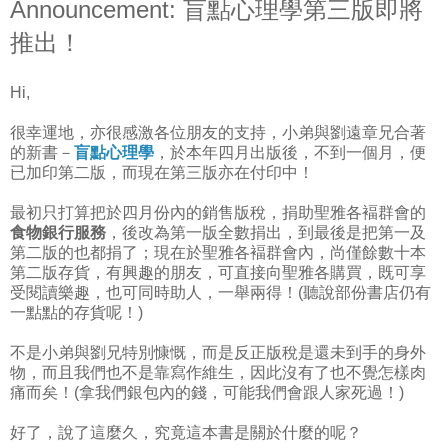
Announcement: 盲點心理學第三版即將
推出！
Hi,
很幸運地，亦很感激各位朋友的支持，小弟與劉遠章兄合著
的新書－
盲點心理學
，於本年四月出版後，不到一個月，便
已加印第二版，而現在第三版亦在付印中！
最初只打算把於四月份內的銷售版稅，捐助聖雅各褔群會的
食物銀行服務
，後改為第一版全數捐出，到最後是把第一及
第二版的也都捐了；現在於聖雅各褔群會內，尚僅餘數十本
第二版存貨，有興趣的朋友，可直接向聖雅各購買，既可享
受閱讀樂趣，也可同時助人，一舉兩得！(聽說部份書店仍有
一點點的存貨呢！)
不是小弟與劉兄特別慷慨，而是反正版稅是還未到手的身外
物，而且我們也不是靠寫作維生，因此沒有了也不覺怎樣肉
痛而矣！(拿我們銀包內的錢，可能我們會跟人家死過！)
好了，說了這麼久，究竟這本書是關於什麼的呢？